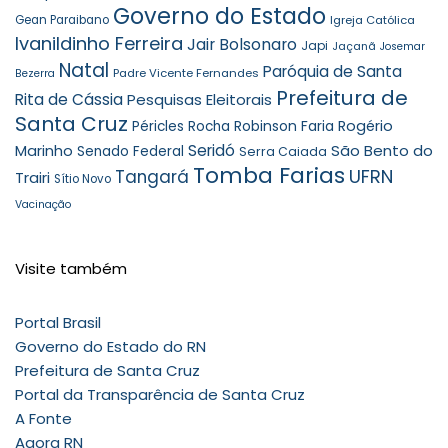
Governo do Estado
Gean Paraibano
Igreja Católica
Ivanildinho Ferreira
Jair Bolsonaro
Japi
Jaçanã
Josemar
Natal
Paróquia de Santa
Padre Vicente Fernandes
Bezerra
Prefeitura de
Rita de Cássia
Pesquisas Eleitorais
Santa Cruz
Robinson Faria
Rogério
Péricles Rocha
Seridó
São Bento do
Marinho
Senado Federal
Serra Caiada
Tomba Farias
UFRN
Tangará
Trairi
Sítio Novo
Vacinação
Visite também
Portal Brasil
Governo do Estado do RN
Prefeitura de Santa Cruz
Portal da Transparência de Santa Cruz
A Fonte
Agora RN