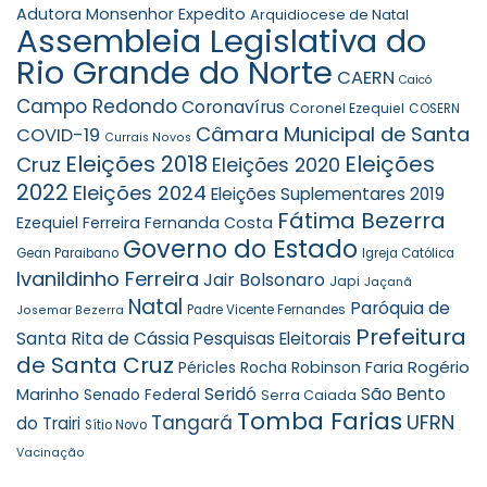
Adutora Monsenhor Expedito
Arquidiocese de Natal
Assembleia Legislativa do
Rio Grande do Norte
CAERN
Caicó
Campo Redondo
Coronavírus
Coronel Ezequiel
COSERN
Câmara Municipal de Santa
COVID-19
Currais Novos
Eleições 2018
Eleições
Cruz
Eleições 2020
2022
Eleições 2024
Eleições Suplementares 2019
Fátima Bezerra
Ezequiel Ferreira
Fernanda Costa
Governo do Estado
Gean Paraibano
Igreja Católica
Ivanildinho Ferreira
Jair Bolsonaro
Japi
Jaçanã
Natal
Paróquia de
Padre Vicente Fernandes
Josemar Bezerra
Prefeitura
Santa Rita de Cássia
Pesquisas Eleitorais
de Santa Cruz
Rogério
Robinson Faria
Péricles Rocha
Marinho
Seridó
São Bento
Senado Federal
Serra Caiada
Tomba Farias
UFRN
Tangará
do Trairi
Sítio Novo
Vacinação