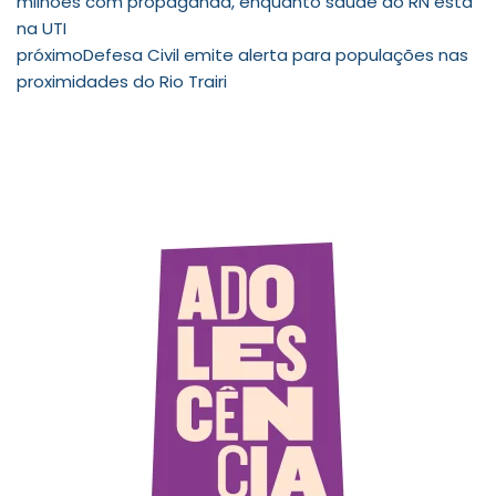
milhões com propaganda, enquanto saúde do RN está
na UTI
próximo
Defesa Civil emite alerta para populações nas
proximidades do Rio Trairi