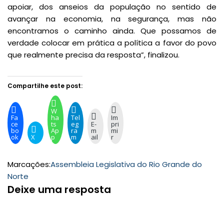
apoiar, dos anseios da população no sentido de
avançar na economia, na segurança, mas não
encontramos o caminho ainda. Que possamos de
verdade colocar em prática a política a favor do povo
que realmente precisa da resposta”, finalizou.
Compartilhe este post:
W
Fa
ha
Tel
Im
ce
ts
eg
E-
pri
bo
Ap
ra
m
mi
ok
X
p
m
ail
r
Marcações:
Assembleia Legislativa do Rio Grande do
Norte
Deixe uma resposta