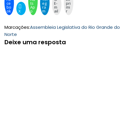
ce
ts
eg
E-
pri
bo
Ap
ra
m
mi
ok
X
p
m
ail
r
Marcações:
Assembleia Legislativa do Rio Grande do
Norte
Deixe uma resposta