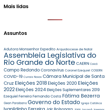
Mais lidas
Assuntos
Adutora Monsenhor Expedito
Arquidiocese de Natal
Assembleia Legislativa do
Rio Grande do Norte
CAERN
Caicó
Campo Redondo
Coronavírus
Coronel Ezequiel
COSERN
Câmara Municipal de Santa
COVID-19
Currais Novos
Eleições 2018
Eleições
Cruz
Eleições 2020
2022
Eleições 2024
Eleições Suplementares 2019
Fátima Bezerra
Ezequiel Ferreira
Fernanda Costa
Governo do Estado
Gean Paraibano
Igreja Católica
Ivanildinho Ferreira
Jair Bolsonaro
Japi
Jaçanã
Josemar