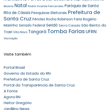
Natal
Paróquia de Santa
Padre Vicente Fernandes
Bezerra
Prefeitura de
Rita de Cássia
Pesquisas Eleitorais
Santa Cruz
Robinson Faria
Rogério
Péricles Rocha
Seridó
São Bento do
Marinho
Senado Federal
Serra Caiada
Tomba Farias
UFRN
Tangará
Trairi
Sítio Novo
Vacinação
Visite também
Portal Brasil
Governo do Estado do RN
Prefeitura de Santa Cruz
Portal da Transparência de Santa Cruz
A Fonte
Agora RN
Heitor Gregório
Jardilino News