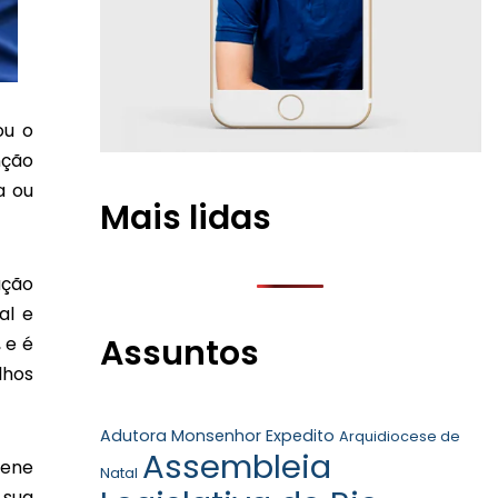
ou o
nção
a ou
Mais lidas
ação
al e
Assuntos
 e é
lhos
Adutora Monsenhor Expedito
Arquidiocese de
Assembleia
lene
Natal
 sua