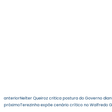
anterior
Nelter Queiroz critica postura do Governo dia
próximo
Terezinha expõe cenário crítico no Walfredo 