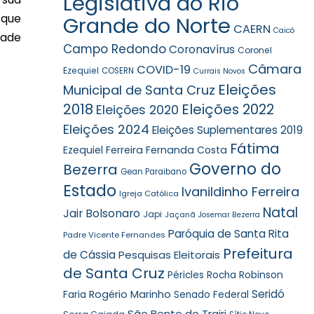
Legislativa do Rio
 que
Grande do Norte
CAERN
Caicó
dade
Campo Redondo
Coronavírus
Coronel
Câmara
COVID-19
Ezequiel
COSERN
Currais Novos
Eleições
Municipal de Santa Cruz
2018
Eleições 2022
Eleições 2020
Eleições 2024
Eleições Suplementares 2019
Fátima
Ezequiel Ferreira
Fernanda Costa
Governo do
Bezerra
Gean Paraibano
Estado
Ivanildinho Ferreira
Igreja Católica
Natal
Jair Bolsonaro
Japi
Jaçanã
Josemar Bezerra
Paróquia de Santa Rita
Padre Vicente Fernandes
Prefeitura
de Cássia
Pesquisas Eleitorais
de Santa Cruz
Robinson
Péricles Rocha
Seridó
Faria
Rogério Marinho
Senado Federal
São Bento do Trairi