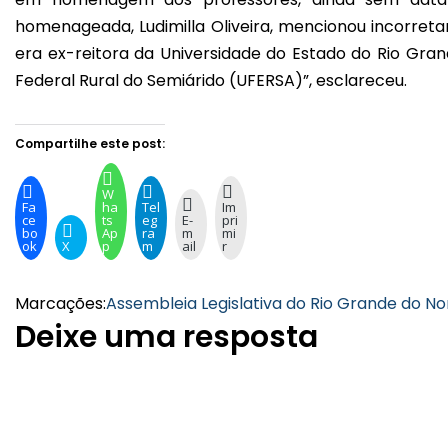
homenageada, Ludimilla Oliveira, mencionou incorret
era ex-reitora da Universidade do Estado do Rio Gran
Federal Rural do Semiárido (UFERSA)”, esclareceu.
Compartilhe este post:
W
Fa
ha
Tel
Im
ce
ts
eg
E-
pri
bo
Ap
ra
m
mi
ok
X
p
m
ail
r
Marcações:
Assembleia Legislativa do Rio Grande do No
Deixe uma resposta