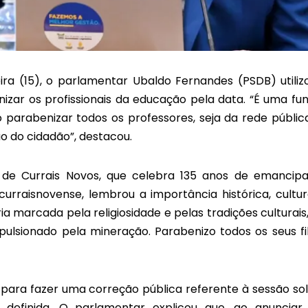
ira (15), o parlamentar Ubaldo Fernandes (PSDB) utiliz
izar os profissionais da educação pela data. “É uma fu
o parabenizar todos os professores, seja da rede públic
o do cidadão”, destacou.
e Currais Novos, que celebra 135 anos de emancip
curraisnovense, lembrou a importância histórica, cultur
 marcada pela religiosidade e pelas tradições culturais,
sionado pela mineração. Parabenizo todos os seus fi
 para fazer uma correção pública referente à sessão so
efinida. O parlamentar explicou que, ao anunciar