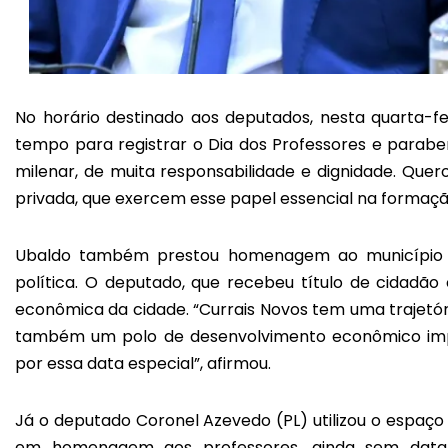
No horário destinado aos deputados, nesta quarta-fe
tempo para registrar o Dia dos Professores e paraben
milenar, de muita responsabilidade e dignidade. Quer
privada, que exercem esse papel essencial na formaçã
Ubaldo também prestou homenagem ao município d
política. O deputado, que recebeu título de cidadão 
econômica da cidade. “Currais Novos tem uma trajetória
também um polo de desenvolvimento econômico impul
por essa data especial”, afirmou.
Já o deputado Coronel Azevedo (PL) utilizou o espaço
em homenagem aos professores, ainda sem data d