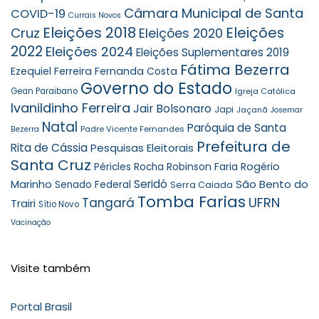
Câmara Municipal de Santa
COVID-19
Currais Novos
Eleições 2018
Eleições
Cruz
Eleições 2020
2022
Eleições 2024
Eleições Suplementares 2019
Fátima Bezerra
Ezequiel Ferreira
Fernanda Costa
Governo do Estado
Gean Paraibano
Igreja Católica
Ivanildinho Ferreira
Jair Bolsonaro
Japi
Jaçanã
Josemar
Natal
Paróquia de Santa
Padre Vicente Fernandes
Bezerra
Prefeitura de
Rita de Cássia
Pesquisas Eleitorais
Santa Cruz
Robinson Faria
Rogério
Péricles Rocha
Seridó
São Bento do
Marinho
Senado Federal
Serra Caiada
Tomba Farias
UFRN
Tangará
Trairi
Sítio Novo
Vacinação
Visite também
Portal Brasil