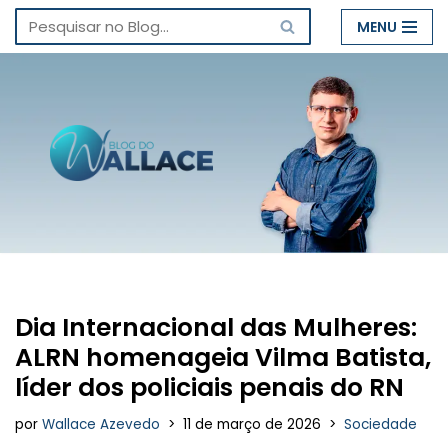
MENU
Pular
para
o
conteúdo
Dia Internacional das Mulheres:
ALRN homenageia Vilma Batista,
líder dos policiais penais do RN
por
Wallace Azevedo
11 de março de 2026
Sociedade