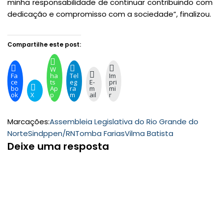
minha responsabilidade de continuar contribuindo com
dedicação e compromisso com a sociedade”, finalizou.
Compartilhe este post:
W
Fa
ha
Tel
Im
ce
ts
eg
E-
pri
bo
Ap
ra
m
mi
ok
X
p
m
ail
r
Marcações:
Assembleia Legislativa do Rio Grande do
Norte
Sindppen/RN
Tomba Farias
Vilma Batista
Deixe uma resposta