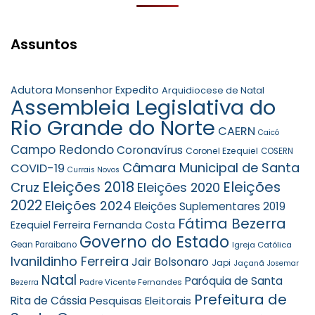
Assuntos
Adutora Monsenhor Expedito
Arquidiocese de Natal
Assembleia Legislativa do
Rio Grande do Norte
CAERN
Caicó
Campo Redondo
Coronavírus
Coronel Ezequiel
COSERN
Câmara Municipal de Santa
COVID-19
Currais Novos
Eleições 2018
Eleições
Cruz
Eleições 2020
2022
Eleições 2024
Eleições Suplementares 2019
Fátima Bezerra
Ezequiel Ferreira
Fernanda Costa
Governo do Estado
Gean Paraibano
Igreja Católica
Ivanildinho Ferreira
Jair Bolsonaro
Japi
Jaçanã
Josemar
Natal
Paróquia de Santa
Padre Vicente Fernandes
Bezerra
Prefeitura de
Rita de Cássia
Pesquisas Eleitorais