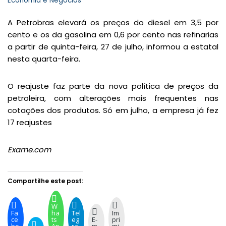
Economia e Negócios
A Petrobras elevará os preços do diesel em 3,5 por
cento e os da gasolina em 0,6 por cento nas refinarias
a partir de quinta-feira, 27 de julho, informou a estatal
nesta quarta-feira.
O reajuste faz parte da nova política de preços da
petroleira, com alterações mais frequentes nas
cotações dos produtos. Só em julho, a empresa já fez
17 reajustes
Exame.com
Compartilhe este post:
W
Fa
ha
Tel
Im
ce
ts
eg
E-
pri