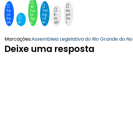
W
Fa
ha
Tel
Im
ce
ts
eg
E-
pri
bo
Ap
ra
m
mi
ok
X
p
m
ail
r
Marcações:
Assembleia Legislativa do Rio Grande do No
Deixe uma resposta