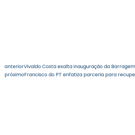
anterior
Vivaldo Costa exalta inauguração da Barragem 
próximo
Francisco do PT enfatiza parceria para recup