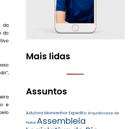
a da
o do
tivo
Mais lidas
esso
do”,
Assuntos
eira
vo e
pelo
Adutora Monsenhor Expedito
Arquidiocese de
Assembleia
Natal