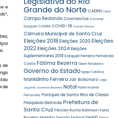
Legislativa do Rio
ow e
Grande do Norte
CAERN
Caicó
do”,
Campo Redondo
Coronavírus
Coronel
COVID-19
Ezequiel
COSERN
Currais Novos
Câmara Municipal de Santa Cruz
ões,
Eleições 2018
Eleições
Eleições 2020
iços
2022
Eleições 2024
Eleições
s.
Suplementares 2019
Ezequiel Ferreira
Fernanda
Fátima Bezerra
Costa
Gean Paraibano
s de
Governo do Estado
ongo
Igreja Católica
Ivanildinho Ferreira
Jair Bolsonaro
stão
Japi
Natal
i de
Jaçanã
Padre Vicente
Josemar Bezerra
Paróquia de Santa Rita de Cássia
Fernandes
Prefeitura de
Pesquisas Eleitorais
Santa Cruz
Robinson Faria
Péricles Rocha
Rogério Marinho
Seridó
Senado Federal
Serra