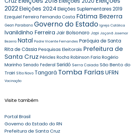
Eleições 2018
Eleições
Cruz
Eleições 2020
2022
Eleições 2024
Eleições Suplementares 2019
Fátima Bezerra
Ezequiel Ferreira
Fernanda Costa
Governo do Estado
Gean Paraibano
Igreja Católica
Ivanildinho Ferreira
Jair Bolsonaro
Japi
Jaçanã
Josemar
Natal
Paróquia de Santa
Padre Vicente Fernandes
Bezerra
Prefeitura de
Rita de Cássia
Pesquisas Eleitorais
Santa Cruz
Robinson Faria
Rogério
Péricles Rocha
Seridó
São Bento do
Marinho
Senado Federal
Serra Caiada
Tomba Farias
UFRN
Tangará
Trairi
Sítio Novo
Vacinação
Visite também
Portal Brasil
Governo do Estado do RN
Prefeitura de Santa Cruz