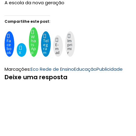
A escola da nova geração
Compartilhe este post:
W
Fa
ha
Tel
Im
ce
ts
eg
E-
pri
bo
Ap
ra
m
mi
ok
X
p
m
ail
r
Marcações:
Eco Rede de Ensino
Educação
Publicidade
Deixe uma resposta