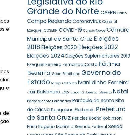
Legislativa do Rio
Grande do Norte
CAERN
Caicó
Campo Redondo
icos
Coronavírus
Coronel
os e
Câmara
COVID-19
Ezequiel
COSERN
Currais Novos
Eleições
Municipal de Santa Cruz
2018
Eleições 2022
Eleições 2020
Eleições 2024
Eleições Suplementares 2019
Fátima
Ezequiel Ferreira
Fernanda Costa
Governo do
icos
Bezerra
Gean Paraibano
alor
Estado
Ivanildinho Ferreira
Igreja Católica
ga e
Natal
Jair Bolsonaro
Japi
Jaçanã
Josemar Bezerra
Paróquia de Santa Rita
Padre Vicente Fernandes
Prefeitura
de Cássia
Pesquisas Eleitorais
e de
de Santa Cruz
Robinson
Péricles Rocha
ação
Seridó
Faria
Rogério Marinho
Senado Federal
São Bento do Trairi