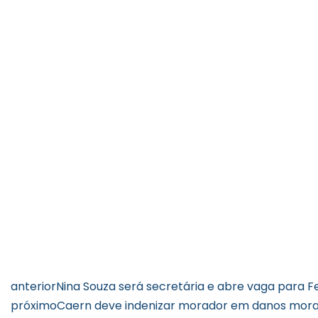
anterior
Nina Souza será secretária e abre vaga para F
próximo
Caern deve indenizar morador em danos morais