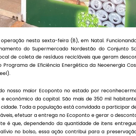
peração nesta sexta-feira (8), em Natal. Funcionand
ionamento do Supermercado Nordestão do Conjunto S
local de coleta de resíduos recicláveis que geram desco
 do Programa de Eficiência Energética da Neoenergia Cos
eel).
do nosso maior Ecoponto no estado por reconhecerm
 e econômico da capital. São mais de 350 mil habitante
a cidade. Toda a população está convidada a participar d
cláveis, efetuar a entrega no Ecoponto e gerar o descont
nte é que, dependendo da quantidade de itens entregue
alívio no bolso, essa ação contribui para a preservaçã