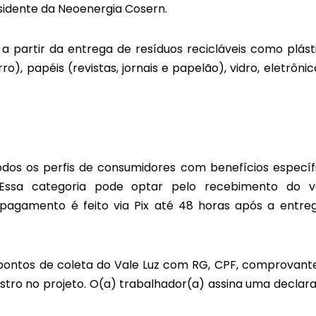
sidente da Neoenergia Cosern.
a a partir da entrega de resíduos recicláveis como plást
ro), papéis (revistas, jornais e papelão), vidro, eletrônic
odos os perfis de consumidores com benefícios específ
 Essa categoria pode optar pelo recebimento do v
 pagamento é feito via Pix até 48 horas após a entre
pontos de coleta do Vale Luz com RG, CPF, comprovant
istro no projeto. O(a) trabalhador(a) assina uma declar