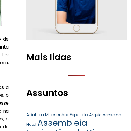
o de
anta
Mais lidas
ntos
ern,
os a
Assuntos
s, o
esse
o na
Adutora Monsenhor Expedito
Arquidiocese de
s, o
Assembleia
Natal
o do