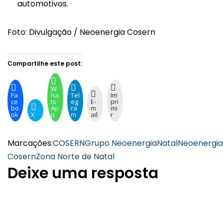
automotivos.
Foto: Divulgação / Neoenergia Cosern
Compartilhe este post:
W
Fa
ha
Tel
Im
ce
ts
eg
E-
pri
bo
Ap
ra
m
mi
ok
X
p
m
ail
r
Marcações:
COSERN
Grupo Neoenergia
Natal
Neoenergia
Cosern
Zona Norte de Natal
Deixe uma resposta