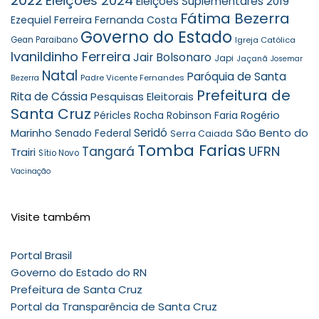
2022
Eleições 2024
Eleições Suplementares 2019
Fátima Bezerra
Ezequiel Ferreira
Fernanda Costa
Governo do Estado
Gean Paraibano
Igreja Católica
Ivanildinho Ferreira
Jair Bolsonaro
Japi
Jaçanã
Josemar
Natal
Paróquia de Santa
Padre Vicente Fernandes
Bezerra
Prefeitura de
Rita de Cássia
Pesquisas Eleitorais
Santa Cruz
Robinson Faria
Rogério
Péricles Rocha
Seridó
São Bento do
Marinho
Senado Federal
Serra Caiada
Tomba Farias
UFRN
Tangará
Trairi
Sítio Novo
Vacinação
Visite também
Portal Brasil
Governo do Estado do RN
Prefeitura de Santa Cruz
Portal da Transparência de Santa Cruz