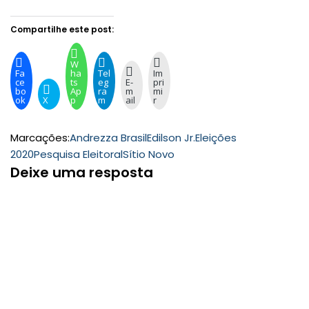
Compartilhe este post:
W
Fa
ha
Tel
Im
ce
ts
eg
E-
pri
bo
Ap
ra
m
mi
ok
X
p
m
ail
r
Marcações:
Andrezza Brasil
Edilson Jr.
Eleições
2020
Pesquisa Eleitoral
Sítio Novo
Deixe uma resposta