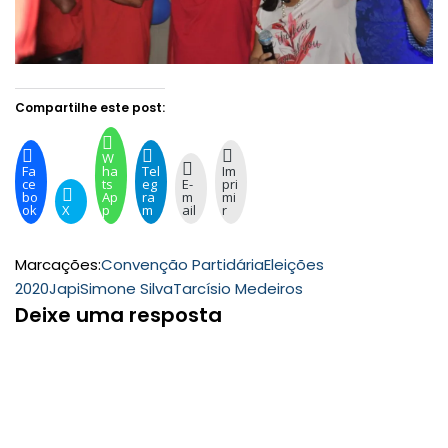
Compartilhe este post:
W
Fa
ha
Tel
Im
ce
ts
eg
E-
pri
bo
Ap
ra
m
mi
ok
X
p
m
ail
r
Marcações:
Convenção Partidária
Eleições
2020
Japi
Simone Silva
Tarcísio Medeiros
Deixe uma resposta