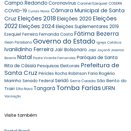
Campo Redondo
Coronavírus
Coronel Ezequiel
COSERN
Câmara Municipal de Santa
COVID-19
Currais Novos
Eleições 2018
Eleições
Cruz
Eleições 2020
2022
Eleições 2024
Eleições Suplementares 2019
Fátima Bezerra
Ezequiel Ferreira
Fernanda Costa
Governo do Estado
Gean Paraibano
Igreja Católica
Ivanildinho Ferreira
Jair Bolsonaro
Japi
Jaçanã
Josemar
Natal
Paróquia de Santa
Padre Vicente Fernandes
Bezerra
Prefeitura de
Rita de Cássia
Pesquisas Eleitorais
Santa Cruz
Robinson Faria
Rogério
Péricles Rocha
Seridó
São Bento do
Marinho
Senado Federal
Serra Caiada
Tomba Farias
UFRN
Tangará
Trairi
Sítio Novo
Vacinação
Visite também
Portal Brasil