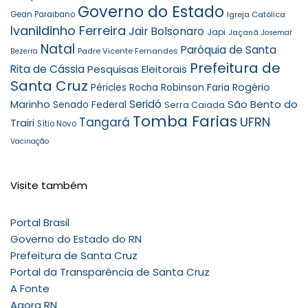
Governo do Estado
Gean Paraibano
Igreja Católica
Ivanildinho Ferreira
Jair Bolsonaro
Japi
Jaçanã
Josemar
Natal
Paróquia de Santa
Padre Vicente Fernandes
Bezerra
Prefeitura de
Rita de Cássia
Pesquisas Eleitorais
Santa Cruz
Robinson Faria
Rogério
Péricles Rocha
Seridó
São Bento do
Marinho
Senado Federal
Serra Caiada
Tomba Farias
UFRN
Tangará
Trairi
Sítio Novo
Vacinação
Visite também
Portal Brasil
Governo do Estado do RN
Prefeitura de Santa Cruz
Portal da Transparência de Santa Cruz
A Fonte
Agora RN