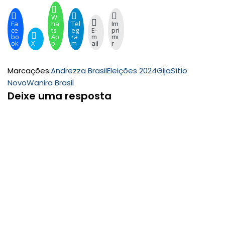
W
Fa
ha
Tel
Im
ce
ts
eg
E-
pri
bo
Ap
ra
m
mi
ok
X
p
m
ail
r
Marcações:
Andrezza Brasil
Eleições 2024
Gija
Sítio
Novo
Wanira Brasil
Deixe uma resposta