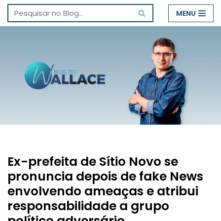
MENU
Pular
para
o
conteúdo
Ex-prefeita de Sítio Novo se
pronuncia depois de fake News
envolvendo ameaças e atribui
responsabilidade a grupo
político adversário