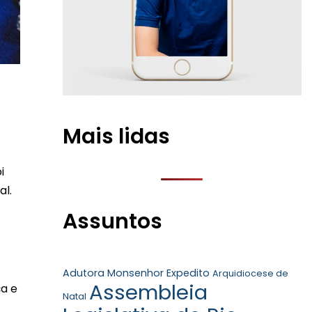
Mais lidas
i
al.
Assuntos
Adutora Monsenhor Expedito
Arquidiocese de
Assembleia
ça e
Natal