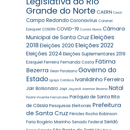
Legislativa do Rio
Grande do Norte
CAERN
Caicó
Campo Redondo
Coronavírus
Coronel
Câmara
COVID-19
Ezequiel
COSERN
Currais Novos
Eleições
Municipal de Santa Cruz
2018
Eleições 2022
Eleições 2020
Eleições 2024
Eleições Suplementares 2019
Fátima
Ezequiel Ferreira
Fernanda Costa
Governo do
Bezerra
Gean Paraibano
Estado
Ivanildinho Ferreira
Igreja Católica
Natal
Jair Bolsonaro
Japi
Jaçanã
Josemar Bezerra
Paróquia de Santa Rita
Padre Vicente Fernandes
Prefeitura
de Cássia
Pesquisas Eleitorais
de Santa Cruz
Robinson
Péricles Rocha
Seridó
Faria
Rogério Marinho
Senado Federal
São Bento do Trairi