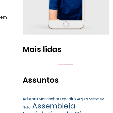
r em
a
Mais lidas
Assuntos
Adutora Monsenhor Expedito
Arquidiocese de
Assembleia
Natal