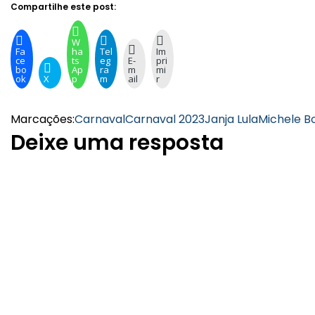
Compartilhe este post:
W
Fa
ha
Tel
Im
ce
ts
eg
E-
pri
bo
Ap
ra
m
mi
ok
X
p
m
ail
r
Marcações:
Carnaval
Carnaval 2023
Janja Lula
Michele B
Deixe uma resposta