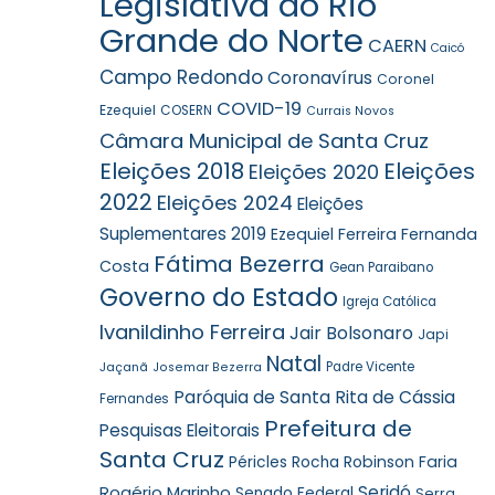
Legislativa do Rio
Grande do Norte
CAERN
Caicó
Campo Redondo
Coronavírus
Coronel
COVID-19
Ezequiel
COSERN
Currais Novos
Câmara Municipal de Santa Cruz
Eleições 2018
Eleições
Eleições 2020
2022
Eleições 2024
Eleições
Suplementares 2019
Ezequiel Ferreira
Fernanda
Fátima Bezerra
Costa
Gean Paraibano
Governo do Estado
Igreja Católica
Ivanildinho Ferreira
Jair Bolsonaro
Japi
Natal
Jaçanã
Padre Vicente
Josemar Bezerra
Paróquia de Santa Rita de Cássia
Fernandes
Prefeitura de
Pesquisas Eleitorais
Santa Cruz
Robinson Faria
Péricles Rocha
Rogério Marinho
Seridó
Senado Federal
Serra