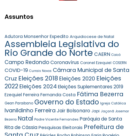
Assuntos
Adutora Monsenhor Expedito
Arquidiocese de Natal
Assembleia Legislativa do
Rio Grande do Norte
CAERN
Caicó
Campo Redondo
Coronavírus
Coronel Ezequiel
COSERN
Câmara Municipal de Santa
COVID-19
Currais Novos
Eleições 2018
Eleições
Cruz
Eleições 2020
2022
Eleições 2024
Eleições Suplementares 2019
Fátima Bezerra
Ezequiel Ferreira
Fernanda Costa
Governo do Estado
Gean Paraibano
Igreja Católica
Ivanildinho Ferreira
Jair Bolsonaro
Japi
Jaçanã
Josemar
Natal
Paróquia de Santa
Padre Vicente Fernandes
Bezerra
Prefeitura de
Rita de Cássia
Pesquisas Eleitorais
Santa Cruz
Robinson Faria
Rogério
Péricles Rocha