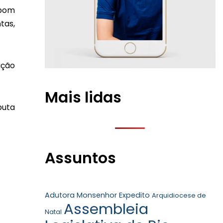
 bom
tas,
ição
Mais lidas
puta
Assuntos
Adutora Monsenhor Expedito
Arquidiocese de
Assembleia
Natal