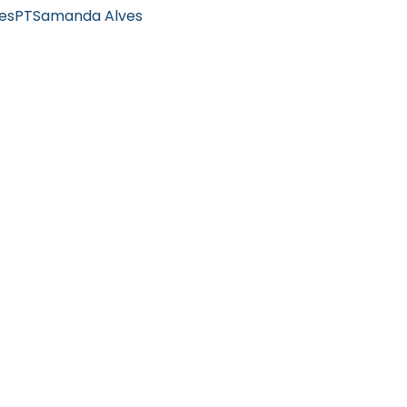
es
PT
Samanda Alves