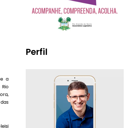
Perfil
ue a
 Rio
ora,
 das
eisi