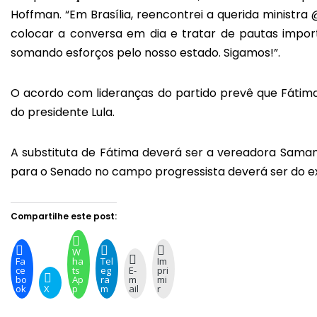
Hoffman. “Em Brasília, reencontrei a querida ministr
colocar a conversa em dia e tratar de pautas impor
somando esforços pelo nosso estado. Sigamos!”.
O acordo com lideranças do partido prevê que Fátima
do presidente Lula.
A substituta de Fátima deverá ser a vereadora Saman
para o Senado no campo progressista deverá ser do e
Compartilhe este post:
W
Fa
ha
Tel
Im
ce
ts
eg
E-
pri
bo
Ap
ra
m
mi
ok
X
p
m
ail
r