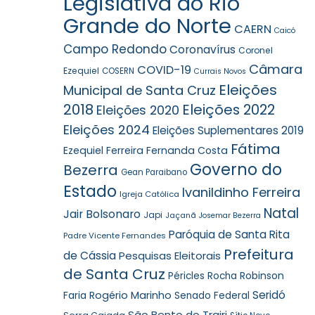
Legislativa do Rio
Grande do Norte
CAERN
Caicó
Campo Redondo
Coronavírus
Coronel
Câmara
COVID-19
Ezequiel
COSERN
Currais Novos
Eleições
Municipal de Santa Cruz
2018
Eleições 2022
Eleições 2020
Eleições 2024
Eleições Suplementares 2019
Fátima
Ezequiel Ferreira
Fernanda Costa
Governo do
Bezerra
Gean Paraibano
Estado
Ivanildinho Ferreira
Igreja Católica
Natal
Jair Bolsonaro
Japi
Jaçanã
Josemar Bezerra
Paróquia de Santa Rita
Padre Vicente Fernandes
Prefeitura
de Cássia
Pesquisas Eleitorais
de Santa Cruz
Robinson
Péricles Rocha
Seridó
Faria
Rogério Marinho
Senado Federal
São Bento do Trairi