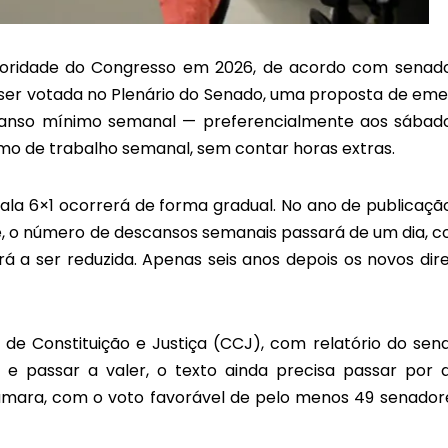
rioridade do Congresso em 2026, de acordo com senad
a ser votada no Plenário do Senado, uma proposta de em
scanso mínimo semanal — preferencialmente aos sábad
mo de trabalho semanal, sem contar horas extras.
la 6×1 ocorrerá de forma gradual. No ano de publicaçã
nte, o número de descansos semanais passará de um dia, 
á a ser reduzida. Apenas seis anos depois os novos dire
e Constituição e Justiça (CCJ), com relatório do sen
 e passar a valer, o texto ainda precisa passar por 
âmara, com o voto favorável de pelo menos 49 senador