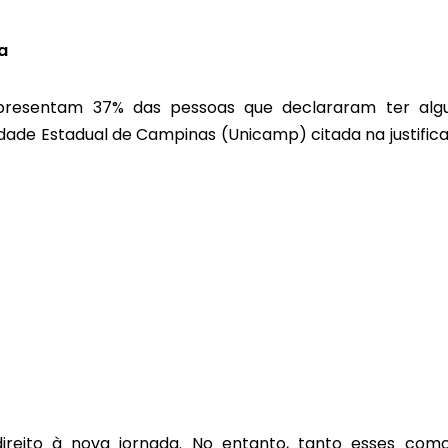
a
epresentam 37% das pessoas que declararam ter al
ade Estadual de Campinas (Unicamp) citada na justifica
ireito à nova jornada. No entanto, tanto esses com