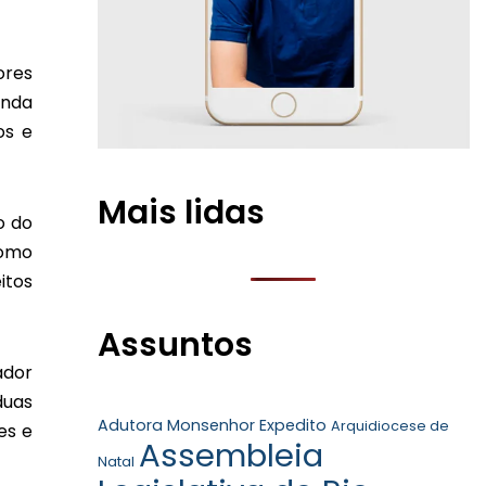
ores
enda
os e
Mais lidas
o do
como
itos
Assuntos
ador
duas
Adutora Monsenhor Expedito
Arquidiocese de
es e
Assembleia
Natal