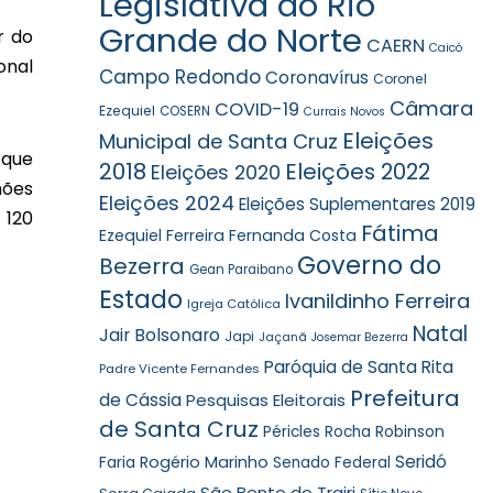
Legislativa do Rio
Grande do Norte
r do
CAERN
Caicó
onal
Campo Redondo
Coronavírus
Coronel
Câmara
COVID-19
Ezequiel
COSERN
Currais Novos
Eleições
Municipal de Santa Cruz
 que
2018
Eleições 2022
Eleições 2020
hões
Eleições 2024
Eleições Suplementares 2019
 120
Fátima
Ezequiel Ferreira
Fernanda Costa
Governo do
Bezerra
Gean Paraibano
Estado
Ivanildinho Ferreira
Igreja Católica
Natal
Jair Bolsonaro
Japi
Jaçanã
Josemar Bezerra
Paróquia de Santa Rita
Padre Vicente Fernandes
Prefeitura
de Cássia
Pesquisas Eleitorais
de Santa Cruz
Robinson
Péricles Rocha
Seridó
Faria
Rogério Marinho
Senado Federal
São Bento do Trairi