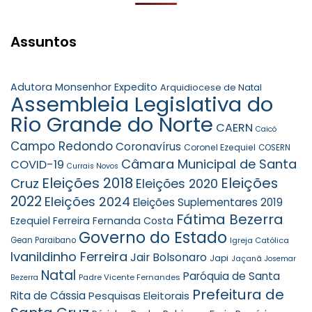
Assuntos
Adutora Monsenhor Expedito
Arquidiocese de Natal
Assembleia Legislativa do
Rio Grande do Norte
CAERN
Caicó
Campo Redondo
Coronavírus
Coronel Ezequiel
COSERN
Câmara Municipal de Santa
COVID-19
Currais Novos
Eleições 2018
Eleições
Cruz
Eleições 2020
2022
Eleições 2024
Eleições Suplementares 2019
Fátima Bezerra
Ezequiel Ferreira
Fernanda Costa
Governo do Estado
Gean Paraibano
Igreja Católica
Ivanildinho Ferreira
Jair Bolsonaro
Japi
Jaçanã
Josemar
Natal
Paróquia de Santa
Padre Vicente Fernandes
Bezerra
Prefeitura de
Rita de Cássia
Pesquisas Eleitorais