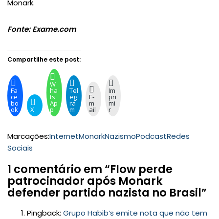
Monark.
Fonte: Exame.com
Compartilhe este post:
W
Fa
ha
Tel
Im
ce
ts
eg
E-
pri
bo
Ap
ra
m
mi
ok
X
p
m
ail
r
Marcações:
Internet
Monark
Nazismo
Podcast
Redes
Sociais
1 comentário em “Flow perde
patrocinador após Monark
defender partido nazista no Brasil”
Pingback:
Grupo Habib’s emite nota que não tem