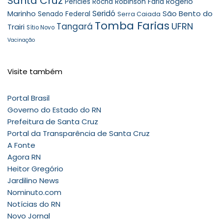
Santa Cruz
Robinson Faria
Rogério
Péricles Rocha
Seridó
São Bento do
Marinho
Senado Federal
Serra Caiada
Tomba Farias
UFRN
Tangará
Trairi
Sítio Novo
Vacinação
Visite também
Portal Brasil
Governo do Estado do RN
Prefeitura de Santa Cruz
Portal da Transparência de Santa Cruz
A Fonte
Agora RN
Heitor Gregório
Jardilino News
Nominuto.com
Notícias do RN
Novo Jornal