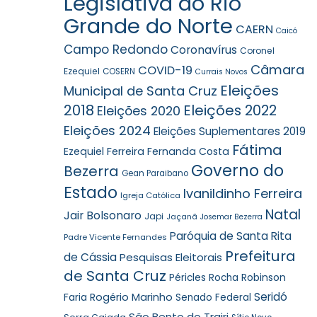
Legislativa do Rio
Grande do Norte
CAERN
Caicó
Campo Redondo
Coronavírus
Coronel
Câmara
COVID-19
Ezequiel
COSERN
Currais Novos
Eleições
Municipal de Santa Cruz
2018
Eleições 2022
Eleições 2020
Eleições 2024
Eleições Suplementares 2019
Fátima
Ezequiel Ferreira
Fernanda Costa
Governo do
Bezerra
Gean Paraibano
Estado
Ivanildinho Ferreira
Igreja Católica
Natal
Jair Bolsonaro
Japi
Jaçanã
Josemar Bezerra
Paróquia de Santa Rita
Padre Vicente Fernandes
Prefeitura
de Cássia
Pesquisas Eleitorais
de Santa Cruz
Robinson
Péricles Rocha
Seridó
Faria
Rogério Marinho
Senado Federal
São Bento do Trairi