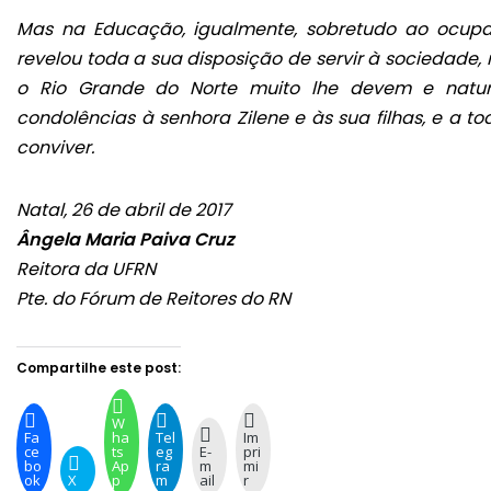
Mas na Educação, igualmente, sobretudo ao ocupar
revelou toda a sua disposição de servir à sociedade,
o Rio Grande do Norte muito lhe devem e natural
condolências à senhora Zilene e às sua filhas, e a 
conviver.
Natal, 26 de abril de 2017
Ângela Maria Paiva Cruz
Reitora da UFRN
Pte. do Fórum de Reitores do RN
Compartilhe este post:
W
Fa
ha
Tel
Im
ce
ts
eg
E-
pri
bo
Ap
ra
m
mi
ok
X
p
m
ail
r