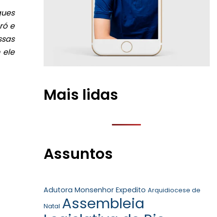
ques
ró e
ssas
 ele
Mais lidas
Assuntos
Adutora Monsenhor Expedito
Arquidiocese de
Assembleia
Natal