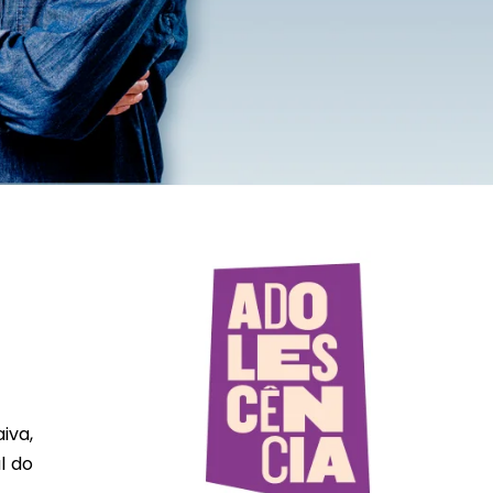
iva,
l do