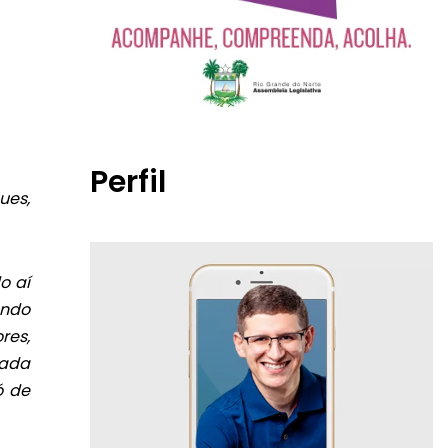
Perfil
ues,
o aí
endo
res,
rada
ó de