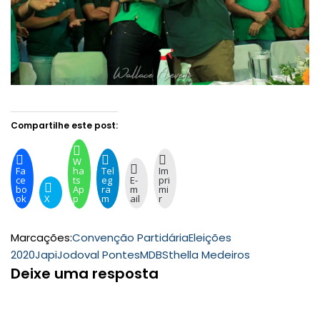
Compartilhe este post:
W
Fa
ha
Tel
Im
ce
ts
eg
E-
pri
bo
Ap
ra
m
mi
ok
X
p
m
ail
r
Marcações:
Convenção Partidária
Eleições
2020
Japi
Jodoval Pontes
MDB
Sthella Medeiros
Deixe uma resposta