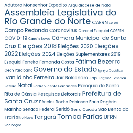
Adutora Monsenhor Expedito
Arquidiocese de Natal
Assembleia Legislativa do
Rio Grande do Norte
CAERN
Caicó
Campo Redondo
Coronavírus
Coronel Ezequiel
COSERN
Câmara Municipal de Santa
COVID-19
Currais Novos
Eleições 2018
Eleições
Cruz
Eleições 2020
2022
Eleições 2024
Eleições Suplementares 2019
Fátima Bezerra
Ezequiel Ferreira
Fernanda Costa
Governo do Estado
Gean Paraibano
Igreja Católica
Ivanildinho Ferreira
Jair Bolsonaro
Japi
Jaçanã
Josemar
Natal
Paróquia de Santa
Padre Vicente Fernandes
Bezerra
Prefeitura de
Rita de Cássia
Pesquisas Eleitorais
Santa Cruz
Robinson Faria
Rogério
Péricles Rocha
Seridó
São Bento do
Marinho
Senado Federal
Serra Caiada
Tomba Farias
UFRN
Tangará
Trairi
Sítio Novo
Vacinação