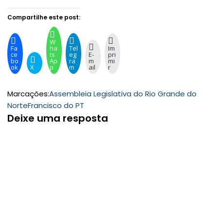
Compartilhe este post:
W
Fa
ha
Tel
Im
ce
ts
eg
E-
pri
bo
Ap
ra
m
mi
ok
X
p
m
ail
r
Marcações:
Assembleia Legislativa do Rio Grande do
Norte
Francisco do PT
Deixe uma resposta