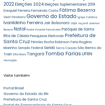
2022
Eleições 2024
Eleições Suplementares 2019
Fátima Bezerra
Ezequiel Ferreira
Fernanda Costa
Governo do Estado
Gean Paraibano
Igreja Católica
Ivanildinho Ferreira
Jair Bolsonaro
Japi
Jaçanã
Josemar
Natal
Paróquia de Santa
Padre Vicente Fernandes
Bezerra
Prefeitura de
Rita de Cássia
Pesquisas Eleitorais
Santa Cruz
Robinson Faria
Rogério
Péricles Rocha
Seridó
São Bento do
Marinho
Senado Federal
Serra Caiada
Tomba Farias
UFRN
Tangará
Trairi
Sítio Novo
Vacinação
Visite também
Portal Brasil
Governo do Estado do RN
Prefeitura de Santa Cruz
Portal da Transparência de Santa Cruz