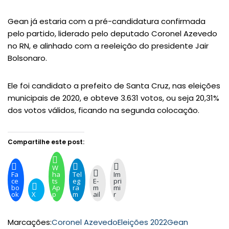
Gean já estaria com a pré-candidatura confirmada
pelo partido, liderado pelo deputado Coronel Azevedo
no RN, e alinhado com a reeleição do presidente Jair
Bolsonaro.
Ele foi candidato a prefeito de Santa Cruz, nas eleições
municipais de 2020, e obteve 3.631 votos, ou seja 20,31%
dos votos válidos, ficando na segunda colocação.
Compartilhe este post:
W
Fa
ha
Tel
Im
ce
ts
eg
E-
pri
bo
Ap
ra
m
mi
ok
X
p
m
ail
r
Marcações:
Coronel Azevedo
Eleições 2022
Gean