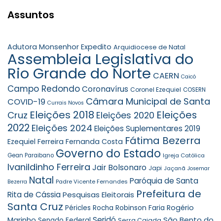
Assuntos
Adutora Monsenhor Expedito
Arquidiocese de Natal
Assembleia Legislativa do
Rio Grande do Norte
CAERN
Caicó
Campo Redondo
Coronavírus
Coronel Ezequiel
COSERN
Câmara Municipal de Santa
COVID-19
Currais Novos
Eleições 2018
Eleições
Cruz
Eleições 2020
2022
Eleições 2024
Eleições Suplementares 2019
Fátima Bezerra
Ezequiel Ferreira
Fernanda Costa
Governo do Estado
Gean Paraibano
Igreja Católica
Ivanildinho Ferreira
Jair Bolsonaro
Japi
Jaçanã
Josemar
Natal
Paróquia de Santa
Padre Vicente Fernandes
Bezerra
Prefeitura de
Rita de Cássia
Pesquisas Eleitorais
Santa Cruz
Robinson Faria
Rogério
Péricles Rocha
Seridó
São Bento do
Marinho
Senado Federal
Serra Caiada