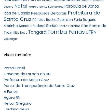
Japi
Jaçanã
Josemar
Natal
Paróquia de Santa
Padre Vicente Fernandes
Bezerra
Prefeitura de
Rita de Cássia
Pesquisas Eleitorais
Santa Cruz
Robinson Faria
Rogério
Péricles Rocha
Seridó
São Bento do
Marinho
Senado Federal
Serra Caiada
Tomba Farias
UFRN
Tangará
Trairi
Sítio Novo
Vacinação
Visite também
Portal Brasil
Governo do Estado do RN
Prefeitura de Santa Cruz
Portal da Transparência de Santa Cruz
A Fonte
Agora RN
Heitor Gregório
Jardilino News