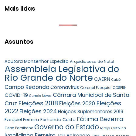
Mais lidas
Assuntos
Adutora Monsenhor Expedito
Arquidiocese de Natal
Assembleia Legislativa do
Rio Grande do Norte
CAERN
Caicó
Campo Redondo
Coronavírus
Coronel Ezequiel
COSERN
Câmara Municipal de Santa
COVID-19
Currais Novos
Eleições 2018
Eleições
Cruz
Eleições 2020
2022
Eleições 2024
Eleições Suplementares 2019
Fátima Bezerra
Ezequiel Ferreira
Fernanda Costa
Governo do Estado
Gean Paraibano
Igreja Católica
Ivanildinho Ferreira
Jair Bolsonaro