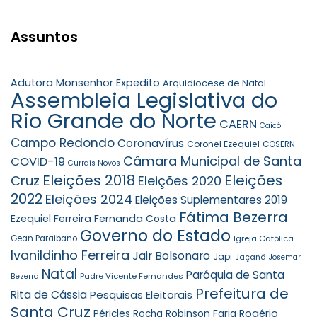
Assuntos
Adutora Monsenhor Expedito
Arquidiocese de Natal
Assembleia Legislativa do
Rio Grande do Norte
CAERN
Caicó
Campo Redondo
Coronavírus
Coronel Ezequiel
COSERN
Câmara Municipal de Santa
COVID-19
Currais Novos
Eleições 2018
Eleições
Cruz
Eleições 2020
2022
Eleições 2024
Eleições Suplementares 2019
Fátima Bezerra
Ezequiel Ferreira
Fernanda Costa
Governo do Estado
Gean Paraibano
Igreja Católica
Ivanildinho Ferreira
Jair Bolsonaro
Japi
Jaçanã
Josemar
Natal
Paróquia de Santa
Padre Vicente Fernandes
Bezerra
Prefeitura de
Rita de Cássia
Pesquisas Eleitorais
Santa Cruz
Robinson Faria
Rogério
Péricles Rocha