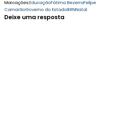
Marcações:
Educação
Fátima Bezerra
Felipe
Camarão
Governo do Estado
IERN
Natal
Deixe uma resposta