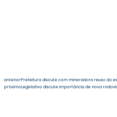
anterior
Prefeitura discute com mineradora reuso do e
próximo
Legislativo discute importância de nova rodovi