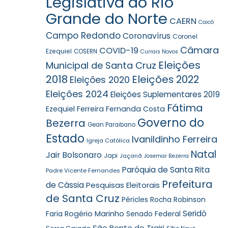
Legislativa do Rio
Grande do Norte
CAERN
Caicó
Campo Redondo
Coronavírus
Coronel
Câmara
COVID-19
Ezequiel
COSERN
Currais Novos
Eleições
Municipal de Santa Cruz
2018
Eleições 2022
Eleições 2020
Eleições 2024
Eleições Suplementares 2019
Fátima
Ezequiel Ferreira
Fernanda Costa
Governo do
Bezerra
Gean Paraibano
Estado
Ivanildinho Ferreira
Igreja Católica
Natal
Jair Bolsonaro
Japi
Jaçanã
Josemar Bezerra
Paróquia de Santa Rita
Padre Vicente Fernandes
Prefeitura
de Cássia
Pesquisas Eleitorais
de Santa Cruz
Robinson
Péricles Rocha
Seridó
Faria
Rogério Marinho
Senado Federal
São Bento do Trairi