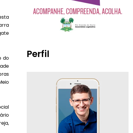
esta
arra
gate
Perfil
o do
dade
bras
Meio
cial
ário
eja,