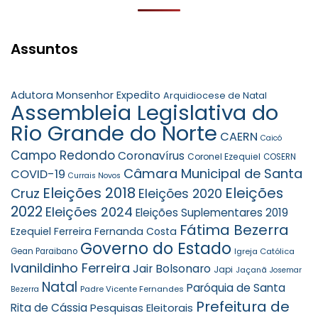
Assuntos
Adutora Monsenhor Expedito
Arquidiocese de Natal
Assembleia Legislativa do
Rio Grande do Norte
CAERN
Caicó
Campo Redondo
Coronavírus
Coronel Ezequiel
COSERN
Câmara Municipal de Santa
COVID-19
Currais Novos
Eleições 2018
Eleições
Cruz
Eleições 2020
2022
Eleições 2024
Eleições Suplementares 2019
Fátima Bezerra
Ezequiel Ferreira
Fernanda Costa
Governo do Estado
Gean Paraibano
Igreja Católica
Ivanildinho Ferreira
Jair Bolsonaro
Japi
Jaçanã
Josemar
Natal
Paróquia de Santa
Padre Vicente Fernandes
Bezerra
Prefeitura de
Rita de Cássia
Pesquisas Eleitorais