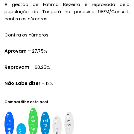
A gestão de Fátima Bezerra é reprovada pela
população de Tangará na pesquisa 98FM/Consult,
confira os números:
Confira os números:
Aprovam –
27,75%
Reprovam –
60,25%
Não sabe dizer –
12%
Compartilhe este post:
W
Fa
ha
Tel
Im
ce
ts
eg
E-
pri
bo
Ap
ra
m
mi
ok
X
p
m
ail
r