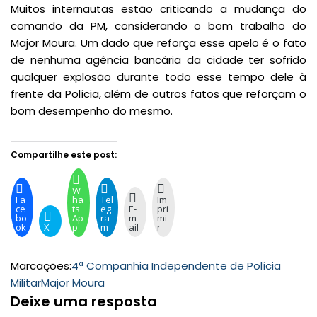
Muitos internautas estão criticando a mudança do
comando da PM, considerando o bom trabalho do
Major Moura. Um dado que reforça esse apelo é o fato
de nenhuma agência bancária da cidade ter sofrido
qualquer explosão durante todo esse tempo dele à
frente da Polícia, além de outros fatos que reforçam o
bom desempenho do mesmo.
Compartilhe este post:
W
Fa
ha
Tel
Im
ce
ts
eg
E-
pri
bo
Ap
ra
m
mi
ok
X
p
m
ail
r
Marcações:
4ª Companhia Independente de Polícia
Militar
Major Moura
Deixe uma resposta