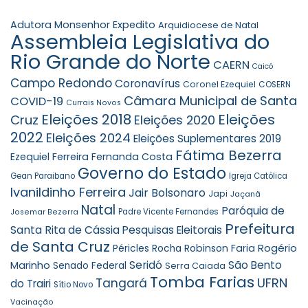
Adutora Monsenhor Expedito
Arquidiocese de Natal
Assembleia Legislativa do
Rio Grande do Norte
CAERN
Caicó
Campo Redondo
Coronavírus
Coronel Ezequiel
COSERN
Câmara Municipal de Santa
COVID-19
Currais Novos
Eleições 2018
Eleições
Cruz
Eleições 2020
2022
Eleições 2024
Eleições Suplementares 2019
Fátima Bezerra
Ezequiel Ferreira
Fernanda Costa
Governo do Estado
Gean Paraibano
Igreja Católica
Ivanildinho Ferreira
Jair Bolsonaro
Japi
Jaçanã
Natal
Paróquia de
Padre Vicente Fernandes
Josemar Bezerra
Prefeitura
Santa Rita de Cássia
Pesquisas Eleitorais
de Santa Cruz
Rogério
Robinson Faria
Péricles Rocha
Marinho
Seridó
São Bento
Senado Federal
Serra Caiada
Tomba Farias
UFRN
Tangará
do Trairi
Sítio Novo
Vacinação