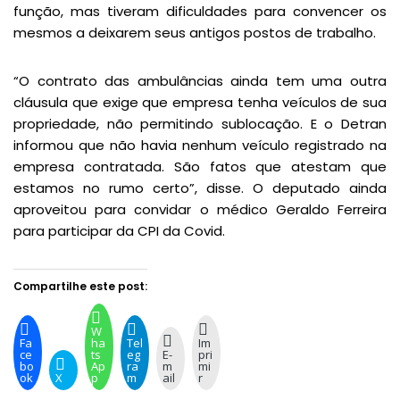
função, mas tiveram dificuldades para convencer os
mesmos a deixarem seus antigos postos de trabalho.
“O contrato das ambulâncias ainda tem uma outra
cláusula que exige que empresa tenha veículos de sua
propriedade, não permitindo sublocação. E o Detran
informou que não havia nenhum veículo registrado na
empresa contratada. São fatos que atestam que
estamos no rumo certo”, disse. O deputado ainda
aproveitou para convidar o médico Geraldo Ferreira
para participar da CPI da Covid.
Compartilhe este post:
W
Fa
ha
Tel
Im
ce
ts
eg
E-
pri
bo
Ap
ra
m
mi
ok
X
p
m
ail
r