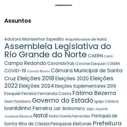
Assuntos
Adutora Monsenhor Expedito
Arquidiocese de Natal
Assembleia Legislativa do
Rio Grande do Norte
CAERN
Caicó
Campo Redondo
Coronavírus
Coronel Ezequiel
COSERN
Câmara Municipal de Santa
COVID-19
Currais Novos
Eleições 2018
Eleições
Cruz
Eleições 2020
2022
Eleições 2024
Eleições Suplementares 2019
Fátima Bezerra
Ezequiel Ferreira
Fernanda Costa
Governo do Estado
Gean Paraibano
Igreja Católica
Ivanildinho Ferreira
Jair Bolsonaro
Japi
Jaçanã
Natal
Paróquia de
Padre Vicente Fernandes
Josemar Bezerra
Prefeitura
Santa Rita de Cássia
Pesquisas Eleitorais