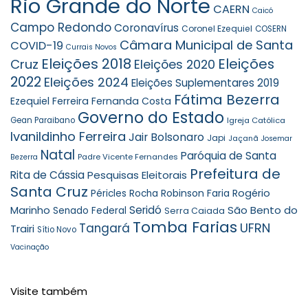
Rio Grande do Norte
CAERN
Caicó
Campo Redondo
Coronavírus
Coronel Ezequiel
COSERN
Câmara Municipal de Santa
COVID-19
Currais Novos
Eleições 2018
Eleições
Cruz
Eleições 2020
2022
Eleições 2024
Eleições Suplementares 2019
Fátima Bezerra
Ezequiel Ferreira
Fernanda Costa
Governo do Estado
Gean Paraibano
Igreja Católica
Ivanildinho Ferreira
Jair Bolsonaro
Japi
Jaçanã
Josemar
Natal
Paróquia de Santa
Padre Vicente Fernandes
Bezerra
Prefeitura de
Rita de Cássia
Pesquisas Eleitorais
Santa Cruz
Robinson Faria
Rogério
Péricles Rocha
Seridó
São Bento do
Marinho
Senado Federal
Serra Caiada
Tomba Farias
UFRN
Tangará
Trairi
Sítio Novo
Vacinação
Visite também