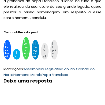
a grandeza do papa Francisco. “Diante de tudo o que
ele realizou, da sua luta e do seu grande legado, quero
prestar a minha homenagem, em respeito a esse
santo homem”, concluiu.
Compartilhe este post:
W
Fa
ha
Tel
Im
ce
ts
eg
E-
pri
bo
Ap
ra
m
mi
ok
X
p
m
ail
r
Marcações:
Assembleia Legislativa do Rio Grande do
Norte
Hermano Morais
Papa Francisco
Deixe uma resposta