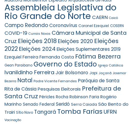
Adutora Monsenhor Expedito
Arquidiocese de Natal
Assembleia Legislativa do
Rio Grande do Norte
CAERN
Caicó
Campo Redondo
Coronavírus
Coronel Ezequiel
COSERN
Câmara Municipal de Santa
COVID-19
Currais Novos
Eleições 2018
Eleições
Cruz
Eleições 2020
2022
Eleições 2024
Eleições Suplementares 2019
Fátima Bezerra
Ezequiel Ferreira
Fernanda Costa
Governo do Estado
Gean Paraibano
Igreja Católica
Ivanildinho Ferreira
Jair Bolsonaro
Japi
Jaçanã
Josemar
Natal
Paróquia de Santa
Padre Vicente Fernandes
Bezerra
Prefeitura de
Rita de Cássia
Pesquisas Eleitorais
Santa Cruz
Robinson Faria
Rogério
Péricles Rocha
Seridó
São Bento do
Marinho
Senado Federal
Serra Caiada
Tomba Farias
UFRN
Tangará
Trairi
Sítio Novo
Vacinação