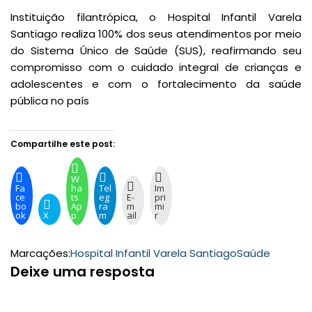
Instituição filantrópica, o Hospital Infantil Varela
Santiago realiza 100% dos seus atendimentos por meio
do Sistema Único de Saúde (SUS), reafirmando seu
compromisso com o cuidado integral de crianças e
adolescentes e com o fortalecimento da saúde
pública no país
Compartilhe este post:
W
Fa
ha
Tel
Im
ce
ts
eg
E-
pri
bo
Ap
ra
m
mi
ok
X
p
m
ail
r
Marcações:
Hospital Infantil Varela Santiago
Saúde
Deixe uma resposta