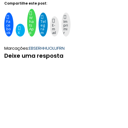
Compartilhe este post:
W
Fa
ha
Tel
Im
ce
ts
eg
E-
pri
bo
Ap
ra
m
mi
ok
X
p
m
ail
r
Marcações:
EBSERH
HUOL
UFRN
Deixe uma resposta