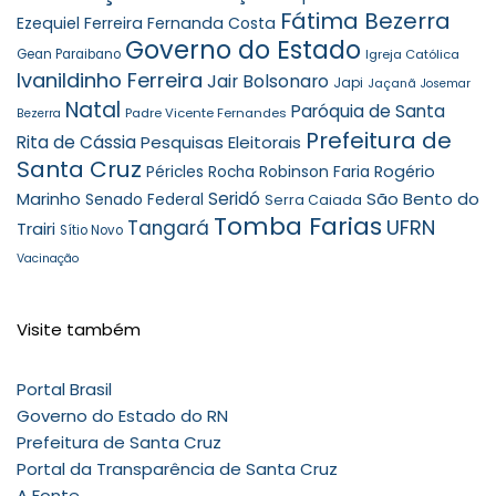
Fátima Bezerra
Ezequiel Ferreira
Fernanda Costa
Governo do Estado
Gean Paraibano
Igreja Católica
Ivanildinho Ferreira
Jair Bolsonaro
Japi
Jaçanã
Josemar
Natal
Paróquia de Santa
Padre Vicente Fernandes
Bezerra
Prefeitura de
Rita de Cássia
Pesquisas Eleitorais
Santa Cruz
Robinson Faria
Rogério
Péricles Rocha
Seridó
São Bento do
Marinho
Senado Federal
Serra Caiada
Tomba Farias
UFRN
Tangará
Trairi
Sítio Novo
Vacinação
Visite também
Portal Brasil
Governo do Estado do RN
Prefeitura de Santa Cruz
Portal da Transparência de Santa Cruz
A Fonte