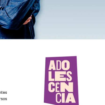
ntes
rsos