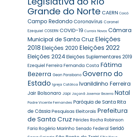
Legislativa do Rio
Grande do Norte
CAERN
Caicó
Campo Redondo
Coronavírus
Coronel
Câmara
COVID-19
Ezequiel
COSERN
Currais Novos
Eleições
Municipal de Santa Cruz
2018
Eleições 2022
Eleições 2020
Eleições 2024
Eleições Suplementares 2019
Fátima
Ezequiel Ferreira
Fernanda Costa
Governo do
Bezerra
Gean Paraibano
Estado
Ivanildinho Ferreira
Igreja Católica
Natal
Jair Bolsonaro
Japi
Jaçanã
Josemar Bezerra
Paróquia de Santa Rita
Padre Vicente Fernandes
Prefeitura
de Cássia
Pesquisas Eleitorais
de Santa Cruz
Robinson
Péricles Rocha
Seridó
Faria
Rogério Marinho
Senado Federal
São Bento do Trairi