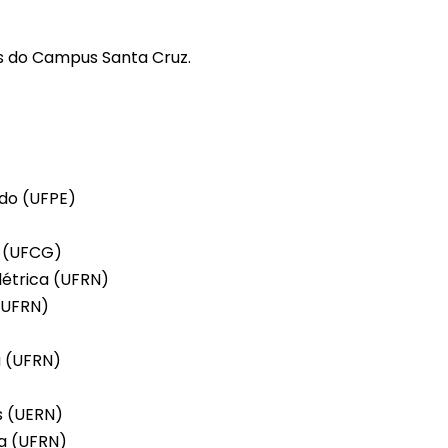
iais do Campus Santa Cruz.
ado (UFPE)
m (UFCG)
létrica (UFRN)
(UFRN)
a (UFRN)
is (UERN)
ca (UFRN)