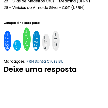
28 – Silas de Medeiros Cruz – Medicina (UFRN)
29 – Vinicius de Almeida Silva – C&T (UFRN)
Compartilhe este post:
W
Fa
ha
Tel
Im
ce
ts
eg
E-
pri
bo
Ap
ra
m
mi
ok
X
p
m
ail
r
Marcações:
IFRN Santa Cruz
SISU
Deixe uma resposta