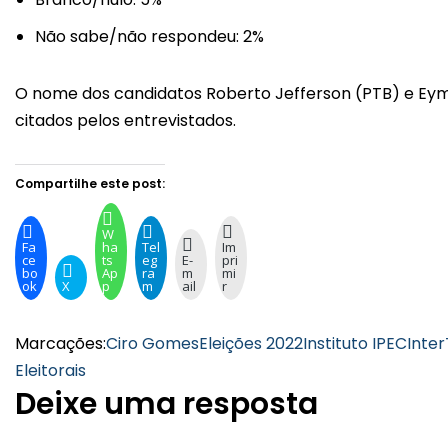
Não sabe/não respondeu: 2%
O nome dos candidatos Roberto Jefferson (PTB) e Ey
citados pelos entrevistados.
Compartilhe este post:
W
Fa
ha
Tel
Im
ce
ts
eg
E-
pri
bo
Ap
ra
m
mi
ok
X
p
m
ail
r
Marcações:
Ciro Gomes
Eleições 2022
Instituto IPEC
Inte
Eleitorais
Deixe uma resposta