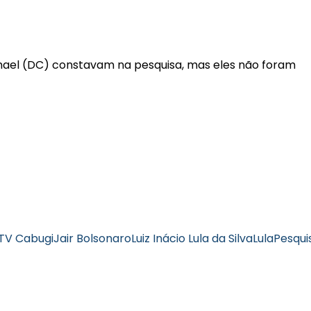
mael (DC) constavam na pesquisa, mas eles não foram
rTV Cabugi
Jair Bolsonaro
Luiz Inácio Lula da Silva
Lula
Pesqui