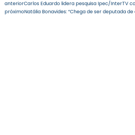
anterior
Carlos Eduardo lidera pesquisa Ipec/InterTV c
próximo
Natália Bonavides: “Chega de ser deputada de 