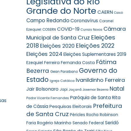
Legislativa do Rio
Grande do Norte
CAERN
Caicó
Campo Redondo
Coronavírus
Coronel
Câmara
COVID-19
Ezequiel
COSERN
Currais Novos
Eleições
Municipal de Santa Cruz
2018
Eleições 2022
Eleições 2020
Eleições 2024
Eleições Suplementares 2019
Fátima
Ezequiel Ferreira
Fernanda Costa
Governo do
Bezerra
Gean Paraibano
Estado
Ivanildinho Ferreira
Igreja Católica
Natal
Jair Bolsonaro
Japi
Jaçanã
Josemar Bezerra
Paróquia de Santa Rita
Padre Vicente Fernandes
sas
Prefeitura
de Cássia
Pesquisas Eleitorais
de Santa Cruz
Robinson
Péricles Rocha
Seridó
Faria
Rogério Marinho
Senado Federal
São Bento do Trairi