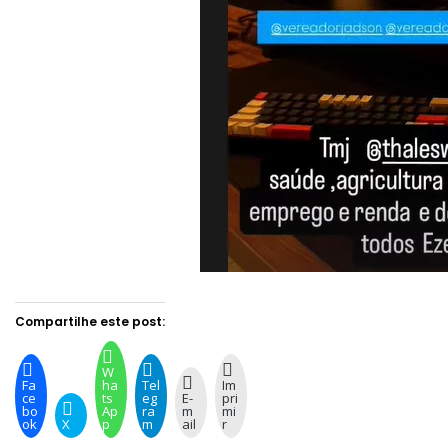
Compartilhe este post:
W
Fa
ha
Tel
Im
ce
ts
eg
E-
pri
bo
Ap
ra
m
mi
ok
X
p
m
ail
r