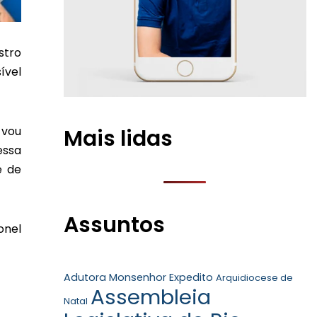
stro
ível
 vou
Mais lidas
essa
é de
Assuntos
onel
Adutora Monsenhor Expedito
Arquidiocese de
Assembleia
Natal