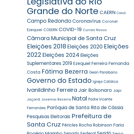
Legislativa do Rio
Grande do Norte
CAERN
Caicó
Campo Redondo
Coronavírus
Coronel
COVID-19
Ezequiel
COSERN
Currais Novos
Câmara Municipal de Santa Cruz
Eleições 2018
Eleições
Eleições 2020
2022
Eleições 2024
Eleições
Suplementares 2019
Ezequiel Ferreira
Fernanda
Fátima Bezerra
Costa
Gean Paraibano
Governo do Estado
Igreja Católica
Ivanildinho Ferreira
Jair Bolsonaro
Japi
Natal
Jaçanã
Padre Vicente
Josemar Bezerra
Paróquia de Santa Rita de Cássia
Fernandes
Prefeitura de
Pesquisas Eleitorais
Santa Cruz
Robinson Faria
Péricles Rocha
Rogério Marinho
Seridó
Senado Federal
Serra