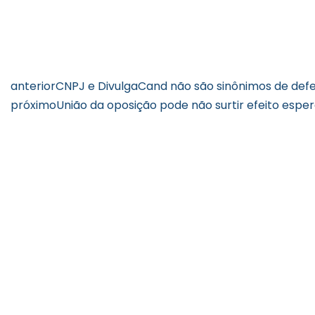
anterior
CNPJ e DivulgaCand não são sinônimos de defe
próximo
União da oposição pode não surtir efeito espe