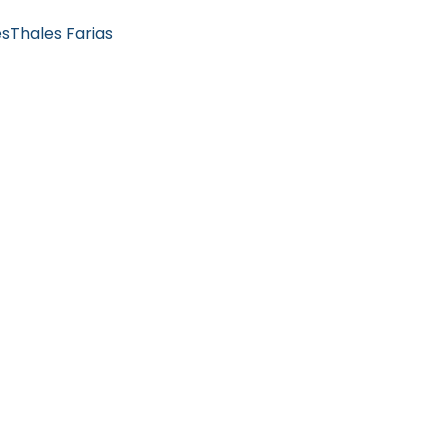
es
Thales Farias