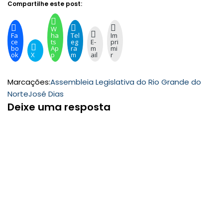
Compartilhe este post:
W
Fa
ha
Tel
Im
ce
ts
eg
E-
pri
bo
Ap
ra
m
mi
ok
X
p
m
ail
r
Marcações:
Assembleia Legislativa do Rio Grande do
Norte
José Dias
Deixe uma resposta