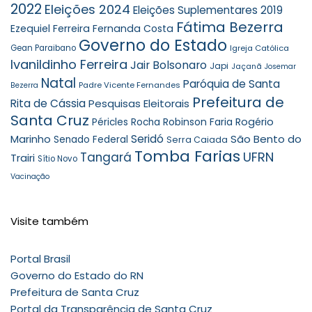
2022
Eleições 2024
Eleições Suplementares 2019
Fátima Bezerra
Ezequiel Ferreira
Fernanda Costa
Governo do Estado
Gean Paraibano
Igreja Católica
Ivanildinho Ferreira
Jair Bolsonaro
Japi
Jaçanã
Josemar
Natal
Paróquia de Santa
Padre Vicente Fernandes
Bezerra
Prefeitura de
Rita de Cássia
Pesquisas Eleitorais
Santa Cruz
Robinson Faria
Rogério
Péricles Rocha
Seridó
São Bento do
Marinho
Senado Federal
Serra Caiada
Tomba Farias
UFRN
Tangará
Trairi
Sítio Novo
Vacinação
Visite também
Portal Brasil
Governo do Estado do RN
Prefeitura de Santa Cruz
Portal da Transparência de Santa Cruz