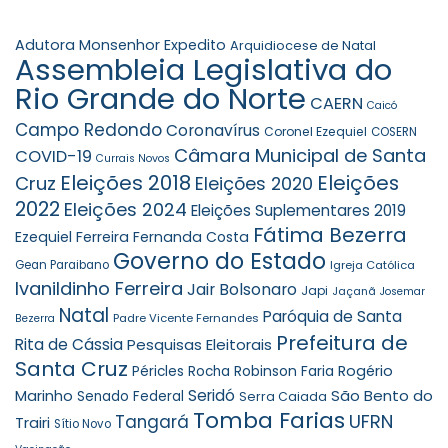
Adutora Monsenhor Expedito
Arquidiocese de Natal
Assembleia Legislativa do
Rio Grande do Norte
CAERN
Caicó
Campo Redondo
Coronavírus
Coronel Ezequiel
COSERN
Câmara Municipal de Santa
COVID-19
Currais Novos
Eleições 2018
Eleições
Cruz
Eleições 2020
2022
Eleições 2024
Eleições Suplementares 2019
Fátima Bezerra
Ezequiel Ferreira
Fernanda Costa
Governo do Estado
Gean Paraibano
Igreja Católica
Ivanildinho Ferreira
Jair Bolsonaro
Japi
Jaçanã
Josemar
Natal
Paróquia de Santa
Padre Vicente Fernandes
Bezerra
Prefeitura de
Rita de Cássia
Pesquisas Eleitorais
Santa Cruz
Robinson Faria
Rogério
Péricles Rocha
Seridó
São Bento do
Marinho
Senado Federal
Serra Caiada
Tomba Farias
UFRN
Tangará
Trairi
Sítio Novo