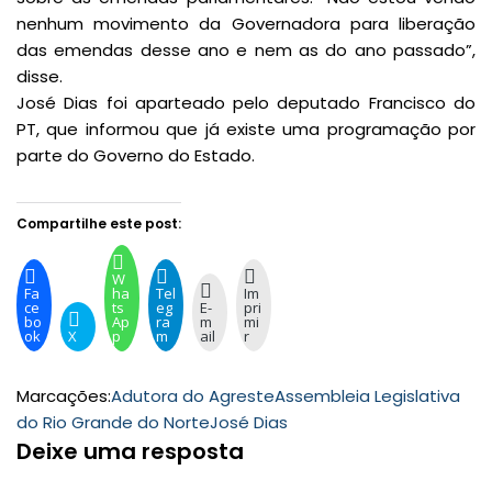
nenhum movimento da Governadora para liberação
das emendas desse ano e nem as do ano passado”,
disse.
José Dias foi aparteado pelo deputado Francisco do
PT, que informou que já existe uma programação por
parte do Governo do Estado.
Compartilhe este post:
W
Fa
ha
Tel
Im
ce
ts
eg
E-
pri
bo
Ap
ra
m
mi
ok
X
p
m
ail
r
Marcações:
Adutora do Agreste
Assembleia Legislativa
do Rio Grande do Norte
José Dias
Deixe uma resposta