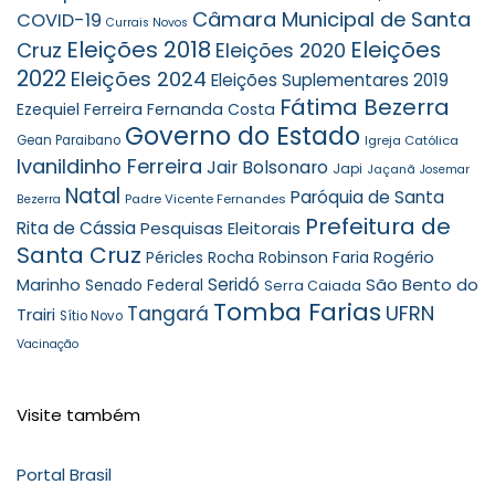
Câmara Municipal de Santa
COVID-19
Currais Novos
Eleições 2018
Eleições
Cruz
Eleições 2020
2022
Eleições 2024
Eleições Suplementares 2019
Fátima Bezerra
Ezequiel Ferreira
Fernanda Costa
Governo do Estado
Gean Paraibano
Igreja Católica
Ivanildinho Ferreira
Jair Bolsonaro
Japi
Jaçanã
Josemar
Natal
Paróquia de Santa
Padre Vicente Fernandes
Bezerra
Prefeitura de
Rita de Cássia
Pesquisas Eleitorais
Santa Cruz
Robinson Faria
Rogério
Péricles Rocha
Seridó
São Bento do
Marinho
Senado Federal
Serra Caiada
Tomba Farias
UFRN
Tangará
Trairi
Sítio Novo
Vacinação
Visite também
Portal Brasil