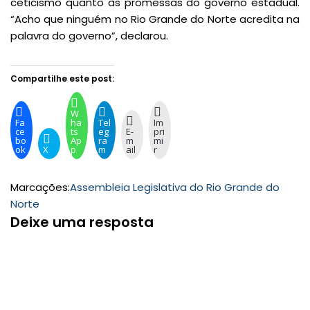
ceticismo quanto às promessas do governo estadual.
“Acho que ninguém no Rio Grande do Norte acredita na
palavra do governo”, declarou.
Compartilhe este post:
W
Fa
ha
Tel
Im
ce
ts
eg
E-
pri
bo
Ap
ra
m
mi
ok
X
p
m
ail
r
Marcações:
Assembleia Legislativa do Rio Grande do
Norte
Deixe uma resposta