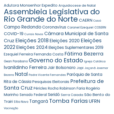
Adutora Monsenhor Expedito
Arquidiocese de Natal
Assembleia Legislativa do
Rio Grande do Norte
CAERN
Caicó
Campo Redondo
Coronavírus
Coronel Ezequiel
COSERN
Câmara Municipal de Santa
COVID-19
Currais Novos
Eleições 2018
Eleições
Cruz
Eleições 2020
2022
Eleições 2024
Eleições Suplementares 2019
Fátima Bezerra
Ezequiel Ferreira
Fernanda Costa
Governo do Estado
Gean Paraibano
Igreja Católica
Ivanildinho Ferreira
Jair Bolsonaro
Japi
Jaçanã
Josemar
Natal
Paróquia de Santa
Padre Vicente Fernandes
Bezerra
Prefeitura de
Rita de Cássia
Pesquisas Eleitorais
Santa Cruz
Robinson Faria
Rogério
Péricles Rocha
Seridó
São Bento do
Marinho
Senado Federal
Serra Caiada
Tomba Farias
UFRN
Tangará
Trairi
Sítio Novo
Vacinação