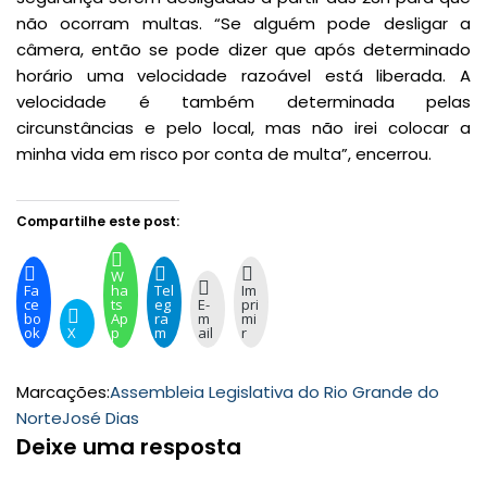
não ocorram multas. “Se alguém pode desligar a
câmera, então se pode dizer que após determinado
horário uma velocidade razoável está liberada. A
velocidade é também determinada pelas
circunstâncias e pelo local, mas não irei colocar a
minha vida em risco por conta de multa”, encerrou.
Compartilhe este post:
W
Fa
ha
Tel
Im
ce
ts
eg
E-
pri
bo
Ap
ra
m
mi
ok
X
p
m
ail
r
Marcações:
Assembleia Legislativa do Rio Grande do
Norte
José Dias
Deixe uma resposta