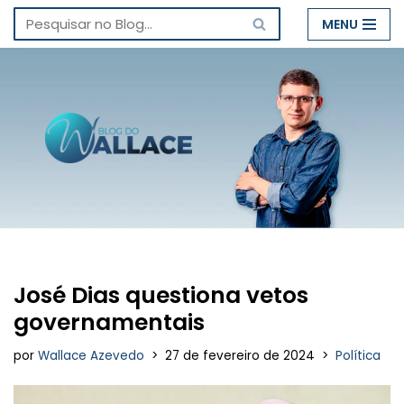
MENU
Pular
para
o
conteúdo
José Dias questiona vetos
governamentais
por
Wallace Azevedo
27 de fevereiro de 2024
Política