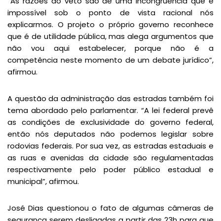
“As razões do veto são de uma incongruência que é
impossível sob o ponto de vista racional nós
explicarmos. O projeto o próprio governo reconhece
que é de utilidade pública, mas alega argumentos que
não vou aqui estabelecer, porque não é a
competência neste momento de um debate jurídico”,
afirmou.
A questão da administração das estradas também foi
tema abordado pelo parlamentar. “A lei federal prevê
as condições de exclusividade do governo federal,
então nós deputados não podemos legislar sobre
rodovias federais. Por sua vez, as estradas estaduais e
as ruas e avenidas da cidade são regulamentadas
respectivamente pelo poder público estadual e
municipal”, afirmou.
José Dias questionou o fato de algumas câmeras de
segurança serem desligadas a partir das 23h para que