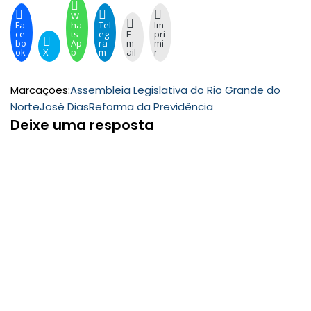
W
Fa
ha
Tel
Im
ce
ts
eg
E-
pri
bo
Ap
ra
m
mi
ok
X
p
m
ail
r
Marcações:
Assembleia Legislativa do Rio Grande do
Norte
José Dias
Reforma da Previdência
Deixe uma resposta