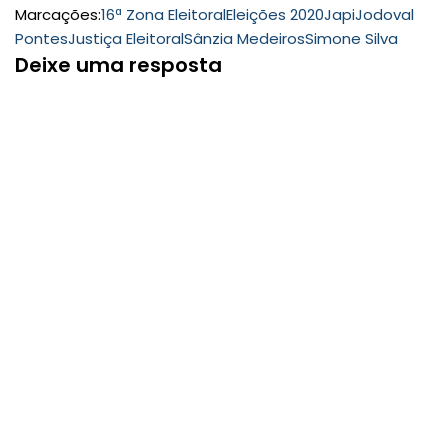
Marcações:
16ª Zona Eleitoral
Eleições 2020
Japi
Jodoval
Pontes
Justiça Eleitoral
Sânzia Medeiros
Simone Silva
Deixe uma resposta