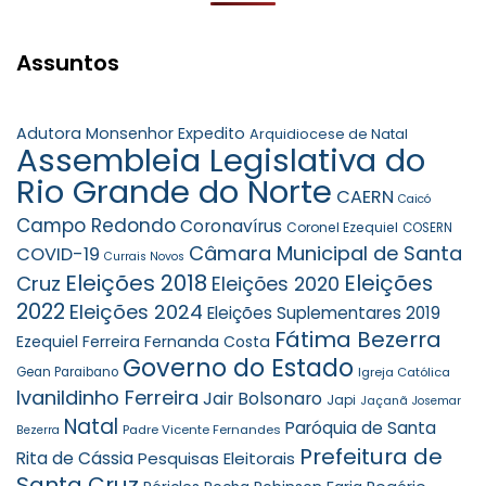
Assuntos
Adutora Monsenhor Expedito
Arquidiocese de Natal
Assembleia Legislativa do
Rio Grande do Norte
CAERN
Caicó
Campo Redondo
Coronavírus
Coronel Ezequiel
COSERN
Câmara Municipal de Santa
COVID-19
Currais Novos
Eleições 2018
Eleições
Cruz
Eleições 2020
2022
Eleições 2024
Eleições Suplementares 2019
Fátima Bezerra
Ezequiel Ferreira
Fernanda Costa
Governo do Estado
Gean Paraibano
Igreja Católica
Ivanildinho Ferreira
Jair Bolsonaro
Japi
Jaçanã
Josemar
Natal
Paróquia de Santa
Padre Vicente Fernandes
Bezerra
Prefeitura de
Rita de Cássia
Pesquisas Eleitorais
Santa Cruz