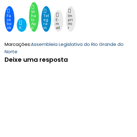
W
Fa
ha
Tel
Im
ce
ts
eg
E-
pri
bo
Ap
ra
m
mi
ok
X
p
m
ail
r
Marcações:
Assembleia Legislativa do Rio Grande do
Norte
Deixe uma resposta