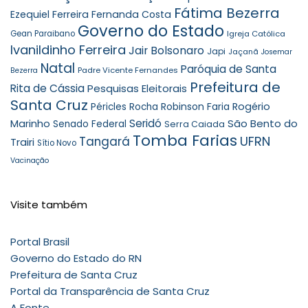
Fátima Bezerra
Ezequiel Ferreira
Fernanda Costa
Governo do Estado
Gean Paraibano
Igreja Católica
Ivanildinho Ferreira
Jair Bolsonaro
Japi
Jaçanã
Josemar
Natal
Paróquia de Santa
Padre Vicente Fernandes
Bezerra
Prefeitura de
Rita de Cássia
Pesquisas Eleitorais
Santa Cruz
Robinson Faria
Rogério
Péricles Rocha
Seridó
São Bento do
Marinho
Senado Federal
Serra Caiada
Tomba Farias
UFRN
Tangará
Trairi
Sítio Novo
Vacinação
Visite também
Portal Brasil
Governo do Estado do RN
Prefeitura de Santa Cruz
Portal da Transparência de Santa Cruz
A Fonte