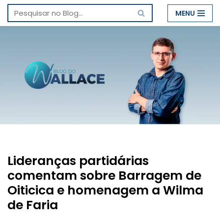
MENU
Pular
para
o
conteúdo
Lideranças partidárias
comentam sobre Barragem de
Oiticica e homenagem a Wilma
de Faria