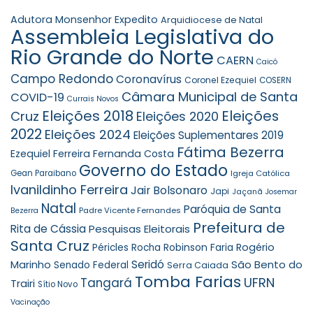
Adutora Monsenhor Expedito
Arquidiocese de Natal
Assembleia Legislativa do
Rio Grande do Norte
CAERN
Caicó
Campo Redondo
Coronavírus
Coronel Ezequiel
COSERN
Câmara Municipal de Santa
COVID-19
Currais Novos
Eleições 2018
Eleições
Cruz
Eleições 2020
2022
Eleições 2024
Eleições Suplementares 2019
Fátima Bezerra
Ezequiel Ferreira
Fernanda Costa
Governo do Estado
Gean Paraibano
Igreja Católica
Ivanildinho Ferreira
Jair Bolsonaro
Japi
Jaçanã
Josemar
Natal
Paróquia de Santa
Padre Vicente Fernandes
Bezerra
Prefeitura de
Rita de Cássia
Pesquisas Eleitorais
Santa Cruz
Robinson Faria
Rogério
Péricles Rocha
Seridó
São Bento do
Marinho
Senado Federal
Serra Caiada
Tomba Farias
UFRN
Tangará
Trairi
Sítio Novo
Vacinação