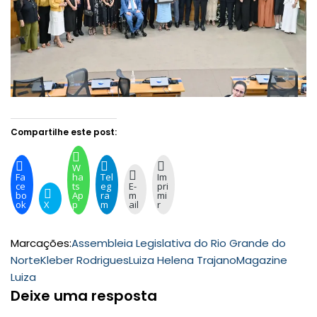
Compartilhe este post:
W
Fa
ha
Tel
Im
ce
ts
eg
E-
pri
bo
Ap
ra
m
mi
ok
X
p
m
ail
r
Marcações:
Assembleia Legislativa do Rio Grande do
Norte
Kleber Rodrigues
Luiza Helena Trajano
Magazine
Luiza
Deixe uma resposta