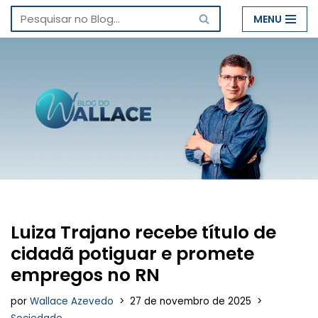
MENU
Pular
para
o
conteúdo
Luiza Trajano recebe título de
cidadã potiguar e promete
empregos no RN
por
Wallace Azevedo
27 de novembro de 2025