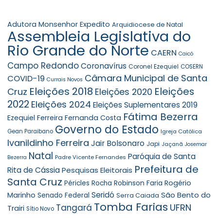
Adutora Monsenhor Expedito
Arquidiocese de Natal
Assembleia Legislativa do
Rio Grande do Norte
CAERN
Caicó
Campo Redondo
Coronavírus
Coronel Ezequiel
COSERN
Câmara Municipal de Santa
COVID-19
Currais Novos
Eleições 2018
Eleições
Cruz
Eleições 2020
2022
Eleições 2024
Eleições Suplementares 2019
Fátima Bezerra
Ezequiel Ferreira
Fernanda Costa
Governo do Estado
Gean Paraibano
Igreja Católica
Ivanildinho Ferreira
Jair Bolsonaro
Japi
Jaçanã
Josemar
Natal
Paróquia de Santa
Padre Vicente Fernandes
Bezerra
Prefeitura de
Rita de Cássia
Pesquisas Eleitorais
Santa Cruz
Robinson Faria
Rogério
Péricles Rocha
Seridó
São Bento do
Marinho
Senado Federal
Serra Caiada
Tomba Farias
UFRN
Tangará
Trairi
Sítio Novo