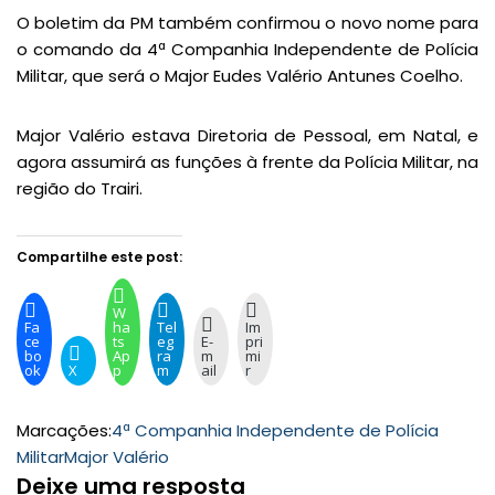
O boletim da PM também confirmou o novo nome para
o comando da 4ª Companhia Independente de Polícia
Militar, que será o Major Eudes Valério Antunes Coelho.
Major Valério estava Diretoria de Pessoal, em Natal, e
agora assumirá as funções à frente da Polícia Militar, na
região do Trairi.
Compartilhe este post:
W
Fa
ha
Tel
Im
ce
ts
eg
E-
pri
bo
Ap
ra
m
mi
ok
X
p
m
ail
r
Marcações:
4ª Companhia Independente de Polícia
Militar
Major Valério
Deixe uma resposta