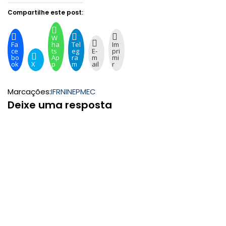
Compartilhe este post:
W
Fa
ha
Tel
Im
ce
ts
eg
E-
pri
bo
Ap
ra
m
mi
ok
X
p
m
ail
r
Marcações:
IFRN
INEP
MEC
Deixe uma resposta