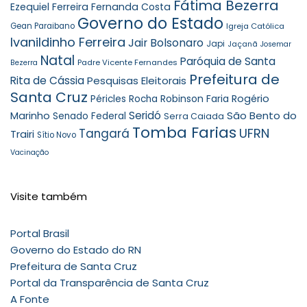
Fátima Bezerra
Ezequiel Ferreira
Fernanda Costa
Governo do Estado
Gean Paraibano
Igreja Católica
Ivanildinho Ferreira
Jair Bolsonaro
Japi
Jaçanã
Josemar
Natal
Paróquia de Santa
Padre Vicente Fernandes
Bezerra
Prefeitura de
Rita de Cássia
Pesquisas Eleitorais
Santa Cruz
Robinson Faria
Rogério
Péricles Rocha
Seridó
São Bento do
Marinho
Senado Federal
Serra Caiada
Tomba Farias
UFRN
Tangará
Trairi
Sítio Novo
Vacinação
Visite também
Portal Brasil
Governo do Estado do RN
Prefeitura de Santa Cruz
Portal da Transparência de Santa Cruz
A Fonte