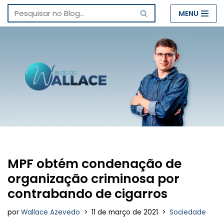
MENU
Pular
para
o
conteúdo
MPF obtém condenação de
organização criminosa por
contrabando de cigarros
por
Wallace Azevedo
11 de março de 2021
Sociedade