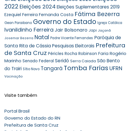
2022
Eleições 2024
Eleições Suplementares 2019
Fátima Bezerra
Ezequiel Ferreira
Fernanda Costa
Governo do Estado
Gean Paraibano
Igreja Católica
Ivanildinho Ferreira
Jair Bolsonaro
Japi
Jaçanã
Natal
Paróquia de
Padre Vicente Fernandes
Josemar Bezerra
Prefeitura
Santa Rita de Cássia
Pesquisas Eleitorais
de Santa Cruz
Rogério
Robinson Faria
Péricles Rocha
Marinho
Seridó
São Bento
Senado Federal
Serra Caiada
Tomba Farias
UFRN
Tangará
do Trairi
Sítio Novo
Vacinação
Visite também
Portal Brasil
Governo do Estado do RN
Prefeitura de Santa Cruz