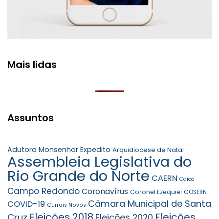
Mais lidas
Assuntos
Adutora Monsenhor Expedito
Arquidiocese de Natal
Assembleia Legislativa do
Rio Grande do Norte
CAERN
Caicó
Campo Redondo
Coronavírus
Coronel Ezequiel
COSERN
Câmara Municipal de Santa
COVID-19
Currais Novos
Eleições 2018
Eleições
Cruz
Eleições 2020