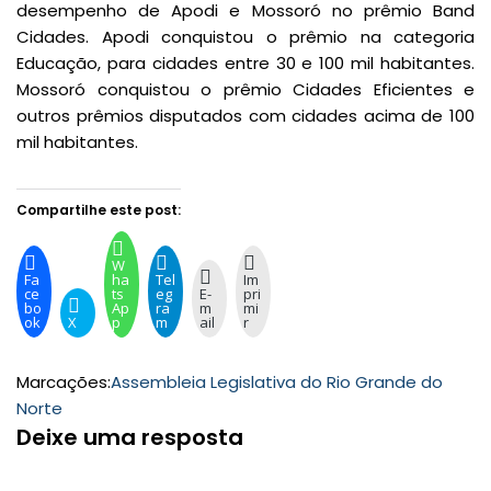
desempenho de Apodi e Mossoró no prêmio Band
Cidades. Apodi conquistou o prêmio na categoria
Educação, para cidades entre 30 e 100 mil habitantes.
Mossoró conquistou o prêmio Cidades Eficientes e
outros prêmios disputados com cidades acima de 100
mil habitantes.
Compartilhe este post:
W
Fa
ha
Tel
Im
ce
ts
eg
E-
pri
bo
Ap
ra
m
mi
ok
X
p
m
ail
r
Marcações:
Assembleia Legislativa do Rio Grande do
Norte
Deixe uma resposta