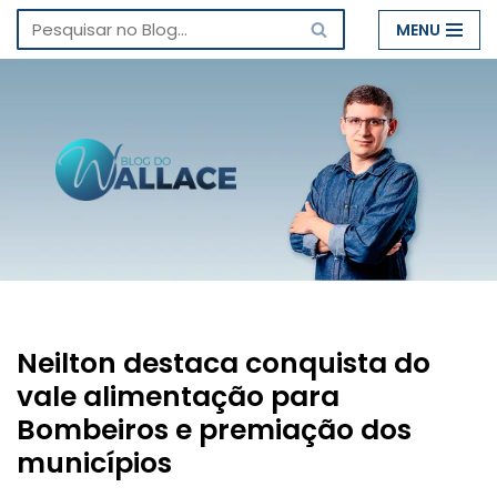
MENU
Pular
para
o
conteúdo
Neilton destaca conquista do
vale alimentação para
Bombeiros e premiação dos
municípios