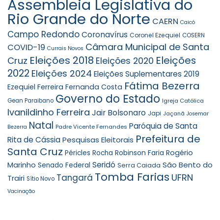
Assembleia Legislativa do
Rio Grande do Norte
CAERN
Caicó
Campo Redondo
Coronavírus
Coronel Ezequiel
COSERN
Câmara Municipal de Santa
COVID-19
Currais Novos
Eleições 2018
Eleições
Cruz
Eleições 2020
2022
Eleições 2024
Eleições Suplementares 2019
Fátima Bezerra
Ezequiel Ferreira
Fernanda Costa
Governo do Estado
Gean Paraibano
Igreja Católica
Ivanildinho Ferreira
Jair Bolsonaro
Japi
Jaçanã
Josemar
Natal
Paróquia de Santa
Padre Vicente Fernandes
Bezerra
Prefeitura de
Rita de Cássia
Pesquisas Eleitorais
Santa Cruz
Robinson Faria
Rogério
Péricles Rocha
Seridó
São Bento do
Marinho
Senado Federal
Serra Caiada
Tomba Farias
UFRN
Tangará
Trairi
Sítio Novo
Vacinação