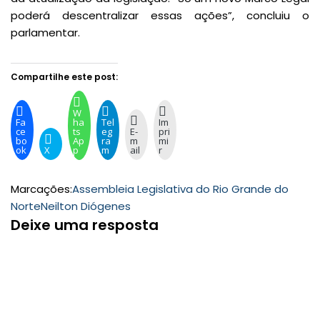
poderá descentralizar essas ações”, concluiu o
parlamentar.
Compartilhe este post:
W
Fa
ha
Tel
Im
ce
ts
eg
E-
pri
bo
Ap
ra
m
mi
ok
X
p
m
ail
r
Marcações:
Assembleia Legislativa do Rio Grande do
Norte
Neilton Diógenes
Deixe uma resposta