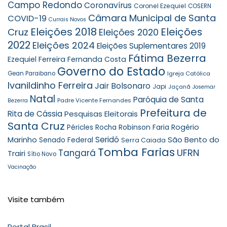
Campo Redondo
Coronavírus
Coronel Ezequiel
COSERN
Câmara Municipal de Santa
COVID-19
Currais Novos
Eleições 2018
Eleições
Cruz
Eleições 2020
2022
Eleições 2024
Eleições Suplementares 2019
Fátima Bezerra
Ezequiel Ferreira
Fernanda Costa
Governo do Estado
Gean Paraibano
Igreja Católica
Ivanildinho Ferreira
Jair Bolsonaro
Japi
Jaçanã
Josemar
Natal
Paróquia de Santa
Padre Vicente Fernandes
Bezerra
Prefeitura de
Rita de Cássia
Pesquisas Eleitorais
Santa Cruz
Robinson Faria
Rogério
Péricles Rocha
Seridó
São Bento do
Marinho
Senado Federal
Serra Caiada
Tomba Farias
UFRN
Tangará
Trairi
Sítio Novo
Vacinação
Visite também
Portal Brasil