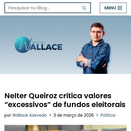
MENU
Pular
para
o
conteúdo
Nelter Queiroz critica valores
“excessivos” de fundos eleitorais
por
Wallace Azevedo
3 de março de 2026
Política