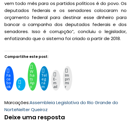
vem todo mês para os partidos políticos é do povo. Os
deputados federais e os senadores colocaram no
orçamento federal para destinar esse dinheiro para
bancar a campanha dos deputados federais e dos
senadores. Isso é corrupção”, concluiu o legislador,
enfatizando que o sistema foi criado a partir de 2018.
Compartilhe este post:
W
Fa
ha
Tel
Im
ce
ts
eg
E-
pri
bo
Ap
ra
m
mi
ok
X
p
m
ail
r
Marcações:
Assembleia Legislativa do Rio Grande do
Norte
Nelter Queiroz
Deixe uma resposta