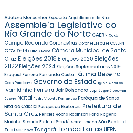
Adutora Monsenhor Expedito
Arquidiocese de Natal
Assembleia Legislativa do
Rio Grande do Norte
CAERN
Caicó
Campo Redondo
Coronavírus
Coronel Ezequiel
COSERN
Câmara Municipal de Santa
COVID-19
Currais Novos
Eleições 2018
Eleições
Cruz
Eleições 2020
2022
Eleições 2024
Eleições Suplementares 2019
Fátima Bezerra
Ezequiel Ferreira
Fernanda Costa
Governo do Estado
Gean Paraibano
Igreja Católica
Ivanildinho Ferreira
Jair Bolsonaro
Japi
Jaçanã
Josemar
Natal
Paróquia de Santa
Padre Vicente Fernandes
Bezerra
Prefeitura de
Rita de Cássia
Pesquisas Eleitorais
Santa Cruz
Robinson Faria
Rogério
Péricles Rocha
Seridó
São Bento do
Marinho
Senado Federal
Serra Caiada
Tomba Farias
UFRN
Tangará
Trairi
Sítio Novo