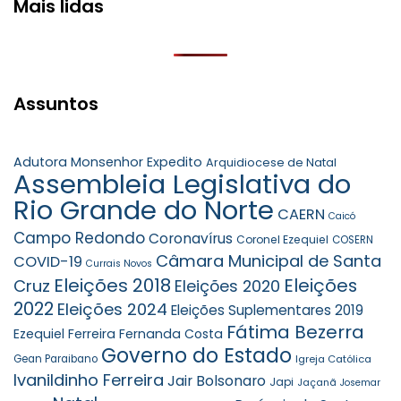
Mais lidas
Assuntos
Adutora Monsenhor Expedito
Arquidiocese de Natal
Assembleia Legislativa do
Rio Grande do Norte
CAERN
Caicó
Campo Redondo
Coronavírus
Coronel Ezequiel
COSERN
Câmara Municipal de Santa
COVID-19
Currais Novos
Eleições 2018
Eleições
Cruz
Eleições 2020
2022
Eleições 2024
Eleições Suplementares 2019
Fátima Bezerra
Ezequiel Ferreira
Fernanda Costa
Governo do Estado
Gean Paraibano
Igreja Católica
Ivanildinho Ferreira
Jair Bolsonaro
Japi
Jaçanã
Josemar