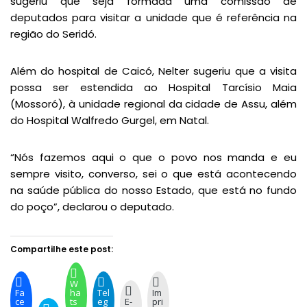
sugeriu que seja formada uma comissão de
deputados para visitar a unidade que é referência na
região do Seridó.
Além do hospital de Caicó, Nelter sugeriu que a visita
possa ser estendida ao Hospital Tarcísio Maia
(Mossoró), à unidade regional da cidade de Assu, além
do Hospital Walfredo Gurgel, em Natal.
“Nós fazemos aqui o que o povo nos manda e eu
sempre visito, converso, sei o que está acontecendo
na saúde pública do nosso Estado, que está no fundo
do poço”, declarou o deputado.
Compartilhe este post:
W
Fa
ha
Tel
Im
ce
ts
eg
E-
pri