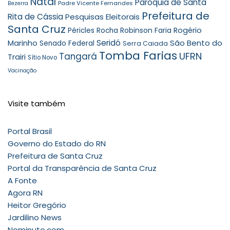
Natal
Paróquia de Santa
Padre Vicente Fernandes
Bezerra
Prefeitura de
Rita de Cássia
Pesquisas Eleitorais
Santa Cruz
Robinson Faria
Rogério
Péricles Rocha
Seridó
São Bento do
Marinho
Senado Federal
Serra Caiada
Tomba Farias
UFRN
Tangará
Trairi
Sítio Novo
Vacinação
Visite também
Portal Brasil
Governo do Estado do RN
Prefeitura de Santa Cruz
Portal da Transparência de Santa Cruz
A Fonte
Agora RN
Heitor Gregório
Jardilino News
Nominuto.com