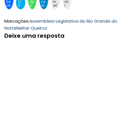
bo
Ap
ra
m
mi
ok
X
p
m
ail
r
Marcações:
Assembleia Legislativa do Rio Grande do
Norte
Nelter Queiroz
Deixe uma resposta