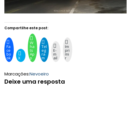
Compartilhe este post:
W
Fa
ha
Tel
Im
ce
ts
eg
E-
pri
bo
Ap
ra
m
mi
ok
X
p
m
ail
r
Marcações:
Nevoeiro
Deixe uma resposta