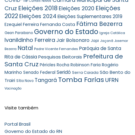
COVID-19
Currais Novos
Eleições 2018
Eleições
Cruz
Eleições 2020
2022
Eleições 2024
Eleições Suplementares 2019
Fátima Bezerra
Ezequiel Ferreira
Fernanda Costa
Governo do Estado
Gean Paraibano
Igreja Católica
Ivanildinho Ferreira
Jair Bolsonaro
Japi
Jaçanã
Josemar
Natal
Paróquia de Santa
Padre Vicente Fernandes
Bezerra
Prefeitura de
Rita de Cássia
Pesquisas Eleitorais
Santa Cruz
Robinson Faria
Rogério
Péricles Rocha
Seridó
São Bento do
Marinho
Senado Federal
Serra Caiada
Tomba Farias
UFRN
Tangará
Trairi
Sítio Novo
Vacinação
Visite também
Portal Brasil
Governo do Estado do RN